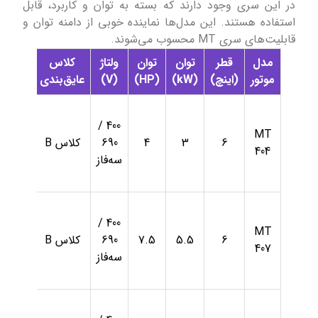
در این سری وجود دارند که بسته به توان و کاربرد، قابل
استفاده هستند. این مدل‌ها نماینده خوبی از دامنه توان و
قابلیت‌های سری MT محسوب می‌شوند.
مدل
قطر
توان
توان
ولتاژ
کلاس
درجه
موتور
(اینچ)
(kW)
(HP)
(V)
عایق‌بندی
حفاظ
400 /
MT
6
3
4
690
کلاس B
IP68
404
سه‌فاز
400 /
MT
6
5.5
7.5
690
کلاس B
IP68
407
سه‌فاز