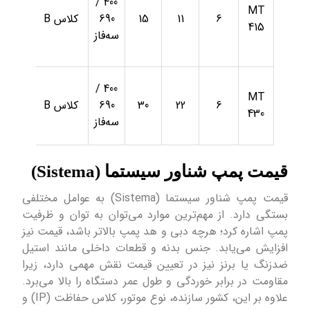
400 /
MT
6
11
15
690
کلاس B
IP68
415
سه‌فاز
400 /
MT
6
22
30
690
کلاس B
IP68
430
سه‌فاز
قیمت پمپ شناور سیستما (Sistema)
قیمت پمپ شناور سیستما (Sistema) به عوامل مختلفی
بستگی دارد. از مهم‌ترین موارد می‌توان به توان و ظرفیت
پمپ اشاره کرد؛ هرچه دبی و هد پمپ بالاتر باشد، قیمت نیز
افزایش می‌یابد. جنس بدنه و قطعات داخلی مانند استیل
ضدزنگ یا برنز نیز در تعیین قیمت نقش مهمی دارد، زیرا
مقاومت در برابر خوردگی و طول عمر دستگاه را بالا می‌برد.
علاوه بر این، کشور سازنده، نوع موتور، کلاس حفاظت (IP) و