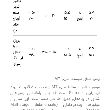
تأمین آب
شهری و
SP
۸
5.5
50 –
صنعتی،
20 – 90
70
اینچ
– 15
300
آبیاری در
مقیاس
بزرگ
پروژه‌های
عمرانی،
60 –
11 –
۱۰
SP
50 – 300
انتقال آب و
150
اینچ
18.5
360
ایستگاه‌های
پمپاژ بزرگ
پمپ شناور سیستما سری MT
موتور شناور سیستما سری MT از محصولات قدرتمند برند
ایتالیایی Sistema است که برای راه‌اندازی پمپ‌های
شناور در چاه‌های عمیق طراحی شده است. این سری از
موتورها چندمرحله‌ای (Multistage Submersible