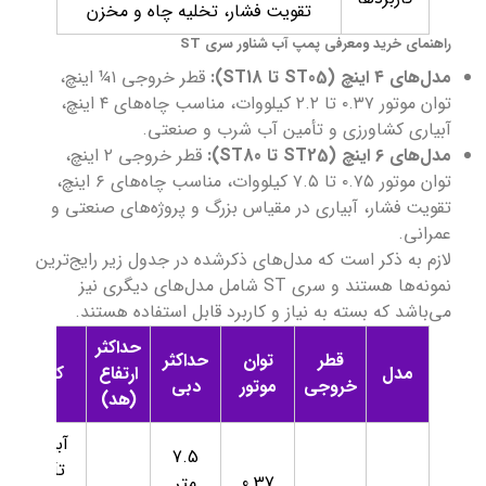
تقویت فشار، تخلیه چاه و مخزن
راهنمای خرید ومعرفی پمپ آب شناور سری ST
مدل‌های ۴ اینچ (ST05 تا ST18):
قطر خروجی ۱¼ اینچ،
توان موتور ۰.۳۷ تا ۲.۲ کیلووات، مناسب چاه‌های ۴ اینچ،
آبیاری کشاورزی و تأمین آب شرب و صنعتی.
مدل‌های ۶ اینچ (ST25 تا ST80):
قطر خروجی ۲ اینچ،
توان موتور ۰.۷۵ تا ۷.۵ کیلووات، مناسب چاه‌های ۶ اینچ،
تقویت فشار، آبیاری در مقیاس بزرگ و پروژه‌های صنعتی و
عمرانی.
لازم به ذکر است که مدل‌های ذکرشده در جدول زیر رایج‌ترین
نمونه‌ها هستند و سری ST شامل مدل‌های دیگری نیز
می‌باشد که بسته به نیاز و کاربرد قابل استفاده هستند.
حداکثر
قطر
توان
حداکثر
مدل
ارتفاع
کاربرد
خروجی
موتور
دبی
(هد)
آبیاری،
7.5
تأمین
0.37
متر