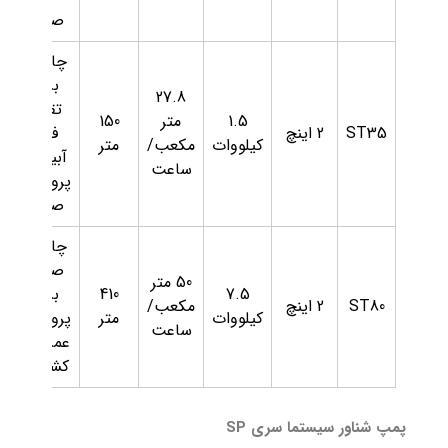
صنعتی
چاه‌های
بزرگ،
27.8
تقویت
1.5
متر
150
ST35
2 اینچ
فشار،
کیلووات
مکعب/
متر
آبیاری و
ساعت
پروژه‌های
صنعتی
چاه‌های
صنعتی
50 متر
7.5
410
بزرگ،
ST80
2 اینچ
مکعب/
کیلووات
متر
پروژه‌های
ساعت
عمرانی و
کشاورزی
پمپ شناور سیستما سری SP