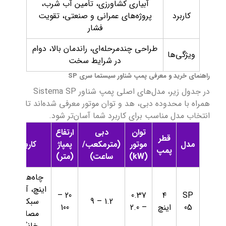
آبیاری کشاورزی، تأمین آب شرب،
کاربرد
پروژه‌های عمرانی و صنعتی، تقویت
فشار
طراحی چندمرحله‌ای، راندمان بالا، دوام
ویژگی‌ها
در شرایط سخت
راهنمای خرید و معرفی پمپ شناور سیستما سری SP
در جدول زیر، مدل‌های اصلی پمپ شناور Sistema SP
همراه با محدوده دبی، هد و توان موتور معرفی شده‌اند تا
انتخاب مدل مناسب برای کاربرد شما آسان‌تر شود.
توان
دبی
ارتفاع
قطر
مدل
موتور
(مترمکعب/
پمپاژ
کاربرد
پمپ
(kW)
ساعت)
(متر)
چاه‌های ۴
اینچ، آبیاری
20 –
0.37
۴
SP
1.2 – 9
سبک و
05
اینچ
– 2.0
100
مصارف
خانگی