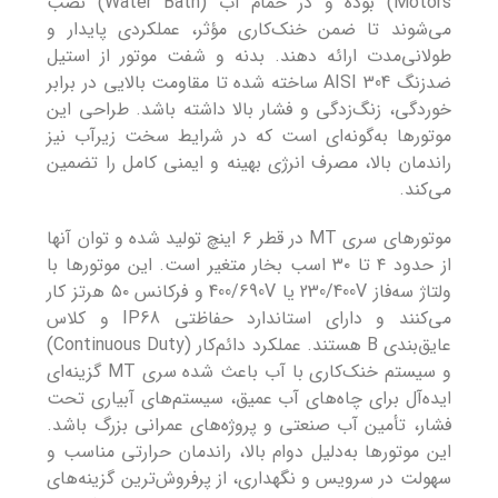
Motors) بوده و در حمام آب (Water Bath) نصب
می‌شوند تا ضمن خنک‌کاری مؤثر، عملکردی پایدار و
طولانی‌مدت ارائه دهند. بدنه و شفت موتور از استیل
ضدزنگ AISI 304 ساخته شده تا مقاومت بالایی در برابر
خوردگی، زنگ‌زدگی و فشار بالا داشته باشد. طراحی این
موتورها به‌گونه‌ای است که در شرایط سخت زیرآب نیز
راندمان بالا، مصرف انرژی بهینه و ایمنی کامل را تضمین
می‌کند.
موتورهای سری MT در قطر ۶ اینچ تولید شده و توان آنها
از حدود ۴ تا ۳۰ اسب بخار متغیر است. این موتورها با
ولتاژ سه‌فاز 230/400V یا 400/690V و فرکانس ۵۰ هرتز کار
می‌کنند و دارای استاندارد حفاظتی IP68 و کلاس
عایق‌بندی B هستند. عملکرد دائم‌کار (Continuous Duty)
و سیستم خنک‌کاری با آب باعث شده سری MT گزینه‌ای
ایده‌آل برای چاه‌های آب عمیق، سیستم‌های آبیاری تحت
فشار، تأمین آب صنعتی و پروژه‌های عمرانی بزرگ باشد.
این موتورها به‌دلیل دوام بالا، راندمان حرارتی مناسب و
سهولت در سرویس‌ و نگهداری، از پرفروش‌ترین گزینه‌های