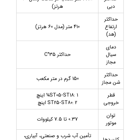
دبی
هرتز)
حداکثر
ارتفاع
410 متر (مدل 60 هرتز)
(هد)
دمای
سیال
حداکثر 35°C
مجاز
حداکثر
150 گرم در متر مکعب
شن مجاز
قطر
ST05-ST18: 1¼ اینچ
خروجی
ST25-ST80: 2 اینچ
توان
0.37 تا 7.5 کیلووات
موتور
تأمین آب شرب و صنعتی، آبیاری،
کاربردها