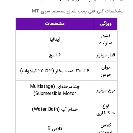
مشخصات کلی فنی پمپ شناور سیستما سری MT
ویژگی
مشخصات
کشور
ایتالیا
سازنده
قطر موتور
۶ اینچ
توان
۴ تا ۳۰ اسب بخار (۳ تا ۲۲ کیلووات)
موتور
چندمرحله‌ای (Multistage
نوع موتور
Submersible Motor)
نوع
حمام آب (Water Bath)
خنک‌کاری
کلاس
کلاس B
عایق‌بندی