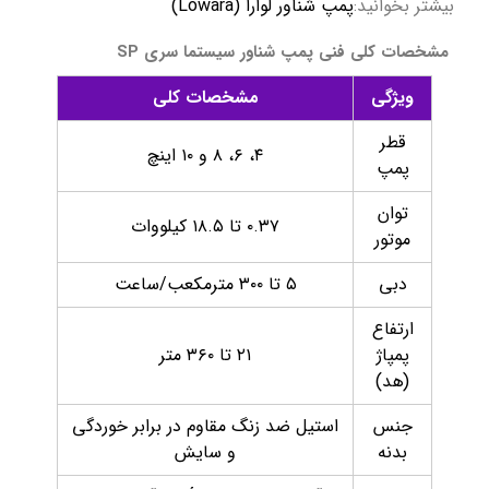
بیشتر بخوانید:
پمپ شناور لوارا (Lowara)
مشخصات کلی فنی پمپ شناور سیستما سری SP
ویژگی
مشخصات کلی
قطر
۴، ۶، ۸ و ۱۰ اینچ
پمپ
توان
۰.۳۷ تا ۱۸.۵ کیلووات
موتور
دبی
۵ تا ۳۰۰ مترمکعب/ساعت
ارتفاع
پمپاژ
۲۱ تا ۳۶۰ متر
(هد)
جنس
استیل ضد زنگ مقاوم در برابر خوردگی
بدنه
و سایش