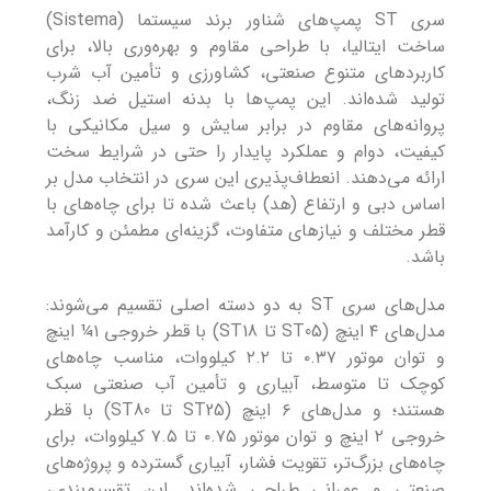
سری ST پمپ‌های شناور برند سیستما (Sistema)
ساخت ایتالیا، با طراحی مقاوم و بهره‌وری بالا، برای
کاربردهای متنوع صنعتی، کشاورزی و تأمین آب شرب
تولید شده‌اند. این پمپ‌ها با بدنه استیل ضد زنگ،
پروانه‌های مقاوم در برابر سایش و سیل مکانیکی با
کیفیت، دوام و عملکرد پایدار را حتی در شرایط سخت
ارائه می‌دهند. انعطاف‌پذیری این سری در انتخاب مدل بر
اساس دبی و ارتفاع (هد) باعث شده تا برای چاه‌های با
قطر مختلف و نیازهای متفاوت، گزینه‌ای مطمئن و کارآمد
باشد.
مدل‌های سری ST به دو دسته اصلی تقسیم می‌شوند:
مدل‌های ۴ اینچ (ST05 تا ST18) با قطر خروجی ۱¼ اینچ
و توان موتور ۰.۳۷ تا ۲.۲ کیلووات، مناسب چاه‌های
کوچک تا متوسط، آبیاری و تأمین آب صنعتی سبک
هستند؛ و مدل‌های ۶ اینچ (ST25 تا ST80) با قطر
خروجی ۲ اینچ و توان موتور ۰.۷۵ تا ۷.۵ کیلووات، برای
چاه‌های بزرگ‌تر، تقویت فشار، آبیاری گسترده و پروژه‌های
صنعتی و عمرانی طراحی شده‌اند. این تقسیم‌بندی،