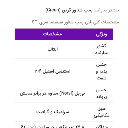
بیشتر بخوانید:
پمپ شناور گرین (Green)
مشخصات کلی فنی پمپ شناور سیستما سری ST
ویژگی
مشخصات
کشور
ایتالیا
سازنده
جنس
بدنه و
استنلس استیل 304
شفت
جنس
نوریل (Noryl) مقاوم در برابر سایش
پروانه
سیل
سرامیک و گرافیت
مکانیکی
حداکثر
27.8 متر مکعب در ساعت (مدل 60