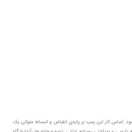
د. اساس کار این پمپ بر پایه‌ی انقباض و انبساط متوالی یک
 دارویی و بهداشتی ،صنایع غذایی ،تصفیه خانه ها ،آزمایشگاه