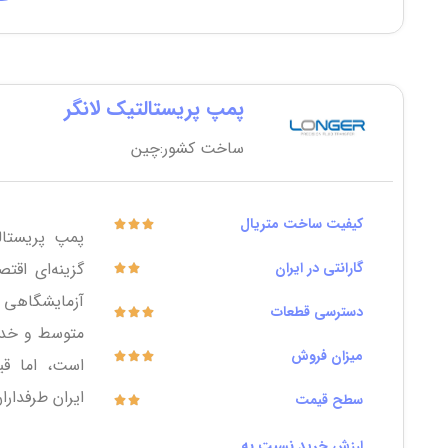
پمپ پریستالتیک لانگر
ساخت کشور:چین
کیفیت ساخت متریال
گارانتی در ایران
گزینه‌ای اق
آزمایشگاهی 
دسترسی قطعات
متوسط و خدم
میزان فروش
است، اما ق
ایران طرفدار
سطح قیمت
ارزش خرید نسبت به