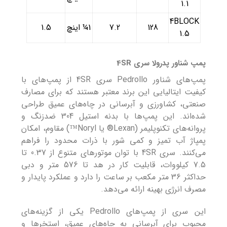
1.1
4BLOCK
128
7.2
1¼ اینچ
1.5
1.5
پمپ شناور پدرولا سری 4SR
پمپ‌های شناور Pedrollo سری 4SR از پمپ‌های با
کیفیت ایتالیایی این برند معتبر هستند که برای مصارف
صنعتی، کشاورزی و آبرسانی در چاه‌های عمیق طراحی
شده‌اند. این پمپ‌ها با بدنه استیل 304 ضدزنگ و
پروانه‌های تکنوپلیمر (Lexan® یا Noryl™) مقاوم، امکان
پمپاژ آب تمیز و کمی شور با ذرات محدود را فراهم
می‌کنند. سری 4SR با توان موتورهای متنوع از 0.37 تا
7.5 کیلووات، قابلیت کار در هد تا 576 متر و دبی
حداکثر 36 متر مکعب بر ساعت را دارد و عملکرد پایدار و
مصرف انرژی بهینه ارائه می‌دهد.
این سری از پمپ‌های Pedrollo یکی از گزینه‌های
محبوب برای آبرسانی به چاه‌های عمیق، استخرها و