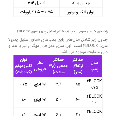
جنس بدنه
استیل 304
توان الکتروموتور
0.75 – 1.5 کیلووات
راهنمای خرید ومعرفی پمپ‌ آب شناور استیل پدرولا سری 4BLOCK
جدول زیر شامل مدل‌های رایج پمپ‌های شناور استیل پدرولا
سری 4BLOCK است؛ این سری مدل‌های دیگری نیز با هد و
دبی متفاوت موجود می‌باشد.
حداکثر
حداکثر
توان
مدل
قطر
ارتفاع
آبدهی (م³/
الکتروموتور
پمپ
خروجی
(متر)
ساعت)
(کیلووات)
4BLOCK
85
3.6
1¼ اینچ
0.75
0.75
4BLOCK
100
5.0
1¼ اینچ
1.0
1.0
4BLOCK
110
6.0
1¼ اینچ
1.1