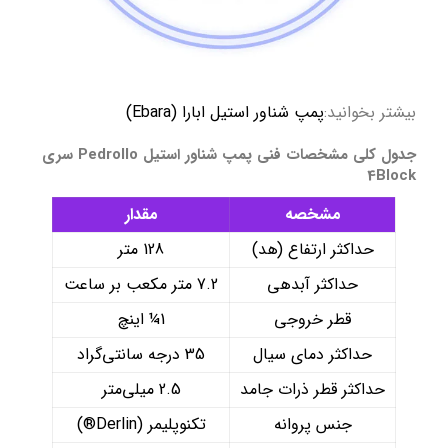
بیشتر بخوانید:
پمپ شناور استیل ابارا (Ebara)
جدول کلی مشخصات فنی پمپ شناور استیل Pedrollo سری
4Block
مشخصه
مقدار
حداکثر ارتفاع (هد)
128 متر
حداکثر آبدهی
7.2 متر مکعب بر ساعت
قطر خروجی
1¼ اینچ
حداکثر دمای سیال
35 درجه سانتی‌گراد
حداکثر قطر ذرات جامد
2.5 میلی‌متر
جنس پروانه
تکنوپلیمر (Derlin®)