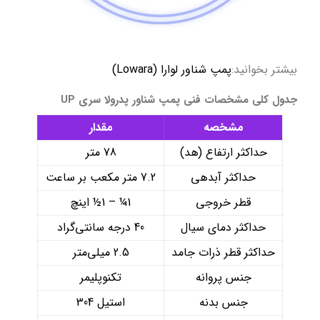
بیشتر بخوانید:
پمپ شناور لوارا (Lowara)
جدول کلی مشخصات فنی پمپ شناور پدرولا سری UP
مشخصه
مقدار
حداکثر ارتفاع (هد)
78 متر
حداکثر آبدهی
7.2 متر مکعب بر ساعت
قطر خروجی
1¼ – 1½ اینچ
حداکثر دمای سیال
40 درجه سانتی‌گراد
حداکثر قطر ذرات جامد
2.5 میلی‌متر
جنس پروانه
تکنوپلیمر
جنس بدنه
استیل 304