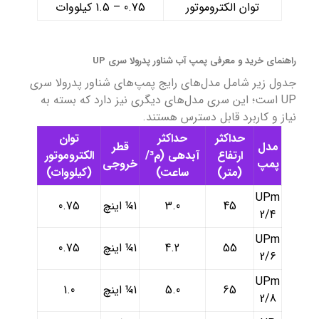
توان الکتروموتور
0.75 – 1.5 کیلووات
راهنمای خرید و معرفی پمپ آب شناور پدرولا سری UP
جدول زیر شامل مدل‌های رایج پمپ‌های شناور پدرولا سری
UP است؛ این سری مدل‌های دیگری نیز دارد که بسته به
نیاز و کاربرد قابل دسترس هستند.
حداکثر
حداکثر
توان
مدل
قطر
ارتفاع
آبدهی (م³/
الکتروموتور
پمپ
خروجی
(متر)
ساعت)
(کیلووات)
UPm
45
3.0
1¼ اینچ
0.75
2/4
UPm
55
4.2
1¼ اینچ
0.75
2/6
UPm
65
5.0
1¼ اینچ
1.0
2/8