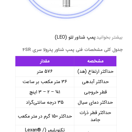
بیشتر بخوانید:
پمپ شناور لئو (LEO)
جدول کلی مشخصات فنی پمپ شناور پدرولا سری 4SR
مشخصه
مقدار
حداکثر ارتفاع (هد)
576 متر
حداکثر آبدهی
36 متر مکعب بر ساعت
قطر خروجی
1¼ – 2 – 3 اینچ
حداکثر دمای سیال
35 درجه سانتی‌گراد
حداکثر قطر ذرات
حداکثر 150 گرم در متر مکعب
جامد
تکنوپلیمر (Lexan® /