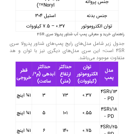
جنس پروانه
Noryl™)
جنس بدنه
استیل 304
توان الکتروموتور
0.37 – 7.5 کیلووات
راهنمای خرید و معرفی پمپ‌ آب شناور پدرولا سری 4SR
جدول زیر شامل مدل‌های رایج پمپ‌های شناور پدرولا سری
4SR است؛ این سری مدل‌های دیگری نیز با توان و هد
متفاوت موجود می‌باشد.
توان
حداکثر
حداکثر
مدل
قطر
الکتروموتور
ارتفاع
آبدهی (م³/
پمپ
خروجی
(کیلووات)
(متر)
ساعت)
4SR1/13
0.37
73
3
1¼ اینچ
- PD
4SR1/18
0.55
101
5
1¼ اینچ
- PD
4SR1/25
0.75
140
6
1¼ اینچ