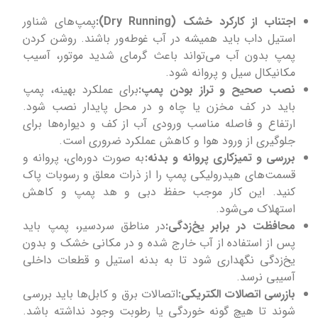
اجتناب از کارکرد خشک (Dry Running):
پمپ‌های شناور
استیل داب باید همیشه در آب غوطه‌ور باشند. روشن کردن
پمپ بدون آب می‌تواند باعث گرمای شدید موتور، آسیب
مکانیکال سیل و پروانه شود.
نصب صحیح و تراز بودن پمپ:
برای عملکرد بهینه، پمپ
باید در کف مخزن یا چاه و در محل پایدار نصب شود.
ارتفاع و فاصله مناسب ورودی آب از کف و دیواره‌ها برای
جلوگیری از ورود هوا و کاهش عملکرد ضروری است.
بررسی و تمیزکاری پروانه و بدنه:
به صورت دوره‌ای، پروانه و
قسمت‌های هیدرولیکی پمپ را از ذرات معلق و رسوبات پاک
کنید. این کار موجب حفظ دبی و هد پمپ و کاهش
استهلاک می‌شود.
محافظت در برابر یخ‌زدگی:
در مناطق سردسیر، پمپ باید
پس از استفاده از آب خارج شده و در مکانی خشک و بدون
یخ‌زدگی نگهداری شود تا به بدنه استیل و قطعات داخلی
آسیبی نرسد.
بازرسی اتصالات الکتریکی:
اتصالات برق و کابل‌ها باید بررسی
شوند تا هیچ گونه خوردگی یا رطوبت وجود نداشته باشد.