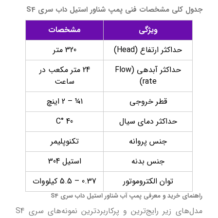
جدول کلی مشخصات فنی پمپ شناور استیل داب سری S4
ویژگی
مشخصات
حداکثر ارتفاع (Head)
320 متر
حداکثر آبدهی (Flow
24 متر مکعب در
rate)
ساعت
قطر خروجی
1¼ – 2 اینچ
حداکثر دمای سیال
40 °C
جنس پروانه
تکنوپلیمر
جنس بدنه
استیل 304
توان الکتروموتور
0.37 – 5.5 کیلووات
راهنمای خرید و معرفی پمپ آب شناور استیل داب سری S4
مدل‌های زیر رایج‌ترین و پرکاربردترین نمونه‌های سری S4