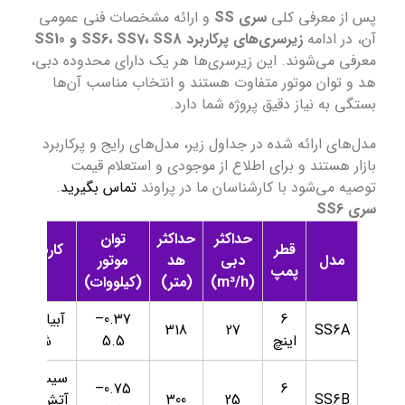
پس از معرفی کلی
سری SS
و ارائه مشخصات فنی عمومی
آن، در ادامه
زیرسری‌های پرکاربرد SS6، SS7، SS8 و SS10
معرفی می‌شوند. این زیرسری‌ها هر یک دارای محدوده دبی،
هد و توان موتور متفاوت هستند و انتخاب مناسب آن‌ها
بستگی به نیاز دقیق پروژه شما دارد.
مدل‌های ارائه شده در جداول زیر، مدل‌های رایج و پرکاربرد
بازار هستند و برای اطلاع از موجودی و استعلام قیمت
توصیه می‌شود با کارشناسان ما در پراوند
تماس بگیرید
.
سری SS6
حداکثر
حداکثر
توان
قطر
کاربردهای
مدل
دبی
هد
موتور
پمپ
رایج
(m³/h)
(متر)
(کیلووات)
6
0.37–
آبیاری، آب
318
27
SS6A
اینچ
5.5
شهری
سیستم‌های
0.75–
6
SS6B
25
300
آتش‌نشانی،