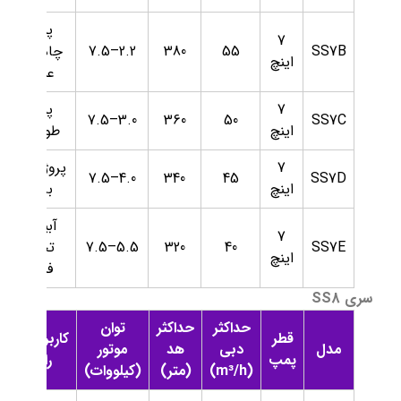
پمپاژ
7
SS7B
55
380
2.2–7.5
چاه‌های
اینچ
عمیق
7
پمپاژ
3.0–7.5
360
50
SS7C
اینچ
طولانی
7
پروژه‌های
4.0–7.5
340
45
SS7D
اینچ
بزرگ
آبیاری
7
SS7E
40
320
5.5–7.5
تحت
اینچ
فشار
سری SS8
حداکثر
حداکثر
توان
قطر
کاربردهای
مدل
دبی
هد
موتور
پمپ
رایج
(m³/h)
(متر)
(کیلووات)