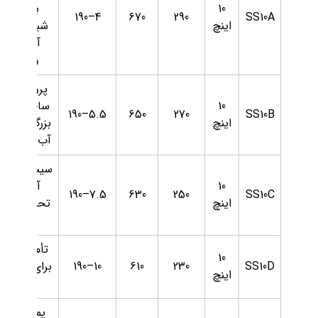
10
بزرگ،
4–190
670
290
SS10A
اینچ
شبکه‌های
آبیاری
وسیع
پروژه‌های
10
ساختمانی
5.5–190
650
270
SS10B
اینچ
بزرگ، پمپاژ
آب صنعتی
سیستم‌های
10
آبیاری
7.5–190
630
250
SS10C
اینچ
تحت فشار
بالا
تأمین آب
10
SS10D
230
610
10–190
برای صنایع
اینچ
بزرگ
پمپاژ آب