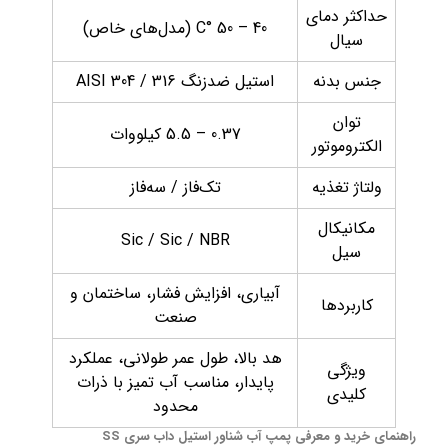
حداکثر دمای
40 – 50 °C (مدل‌های خاص)
سیال
جنس بدنه
استیل ضدزنگ AISI 304 / 316
توان
0.37 – 5.5 کیلووات
الکتروموتور
ولتاژ تغذیه
تک‌فاز / سه‌فاز
مکانیکال
Sic / Sic / NBR
سیل
آبیاری، افزایش فشار، ساختمان و
کاربردها
صنعت
هد بالا، طول عمر طولانی، عملکرد
ویژگی
پایدار، مناسب آب تمیز با ذرات
کلیدی
محدود
راهنمای خرید و معرفی پمپ آب شناور استیل داب سری SS