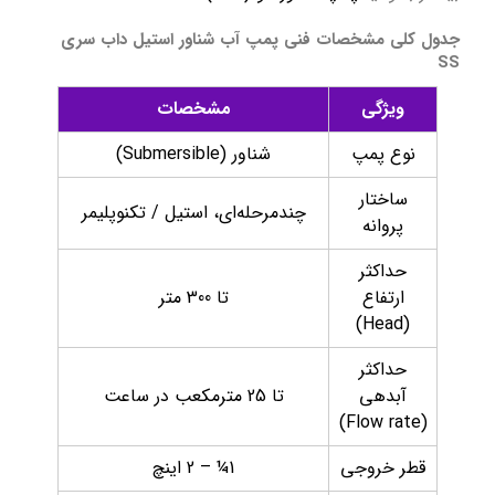
جدول کلی مشخصات فنی پمپ آب شناور استیل داب سری
SS
ویژگی
مشخصات
نوع پمپ
شناور (Submersible)
ساختار
چندمرحله‌ای، استیل / تکنوپلیمر
پروانه
حداکثر
ارتفاع
تا 300 متر
(Head)
حداکثر
آبدهی
تا 25 مترمکعب در ساعت
(Flow rate)
قطر خروجی
1¼ – 2 اینچ