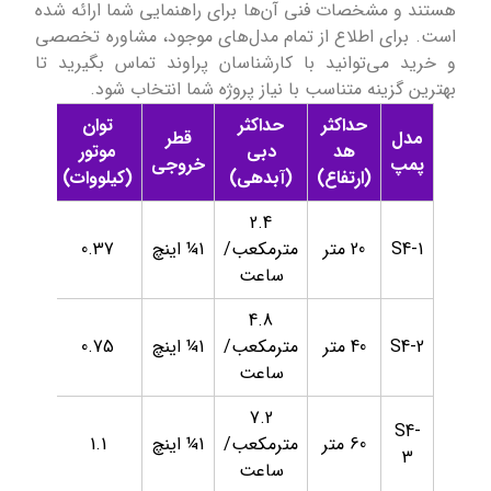
هستند و مشخصات فنی آن‌ها برای راهنمایی شما ارائه شده
است. برای اطلاع از تمام مدل‌های موجود، مشاوره تخصصی
و خرید می‌توانید با کارشناسان پراوند تماس بگیرید تا
بهترین گزینه متناسب با نیاز پروژه شما انتخاب شود.
حداکثر
حداکثر
توان
مدل
قطر
ولتاژ
هد
دبی
موتور
پمپ
خروجی
تغذیه
(ارتفاع)
(آبدهی)
(کیلووات)
2.4
230V
S4-1
20 متر
مترمکعب/
1¼ اینچ
0.37
تک‌فاز
ساعت
4.8
230V
S4-2
40 متر
مترمکعب/
1¼ اینچ
0.75
تک‌فاز
ساعت
7.2
230V
S4-
60 متر
مترمکعب/
1¼ اینچ
1.1
3
تک‌فاز
ساعت