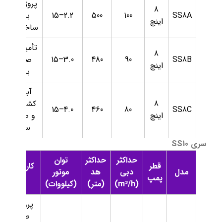
پروژه‌های
8
SS8A
100
500
2.2–15
بزرگ
اینچ
ساختمانی
تأمین آب
8
SS8B
90
480
3.0–15
صنایع
اینچ
بزرگ
آبیاری
8
کشاورزی
4.0–15
460
80
SS8C
اینچ
و صنایع
سبک
سری SS10
حداکثر
حداکثر
توان
قطر
کاربردهای
مدل
دبی
هد
موتور
پمپ
رایج
(m³/h)
(متر)
(کیلووات)
پروژه‌های
صنعتی