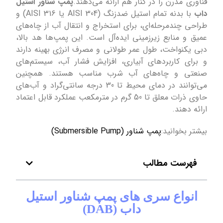
فناوری مدرن را در کنار هم ارائه می‌دهند.
پمپ شناور استیل
داب
با بدنه تمام استیل ضدزنگ (AISI 304 یا AISI 316) و
طراحی چندمرحله‌ای، برای استخراج و انتقال آب از چاه‌های
عمیق و منابع زیرزمینی ایده‌آل است. این پمپ‌ها هد بالا،
دبی یکنواخت، طول عمر طولانی و مصرف انرژی بهینه دارند
و برای کاربردهای آبیاری، افزایش فشار آب، سیستم‌های
صنعتی و چاه‌های آب شرب مناسب هستند. همچنین
می‌توانند در دمای محیط تا 30 درجه سانتی‌گراد و آب‌های
حاوی ذرات معلق تا 50 گرم در مترمکعب عملکرد قابل اعتماد
ارائه دهند.
بیشتر بخوانید:
پمپ شناور (Submersible Pump)
فهرست مطالب
انواع سری های پمپ شناور استیل
داب (DAB)