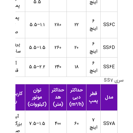
اینچ
5.5
پمپاژ چاه
پمپاژ آب
6
SS6C
22
280
1.1–5.5
تمیز،
اینچ
صنعتی
6
پروژه‌های
1.5–5.5
260
20
SS6D
اینچ
ساختمانی
6
آبیاری
2.2–5.5
240
18
SS6E
اینچ
قطره‌ای
سری SS7
حداکثر
حداکثر
توان
قطر
کاربردهای
مدل
دبی
هد
موتور
پمپ
رایج
(m³/h)
(متر)
(کیلووات)
آبیاری
7
SS7A
60
400
1.5–7.5
بزرگ، آب
اینچ
صنعتی