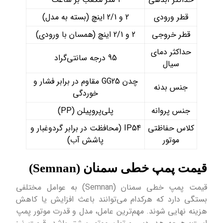
قطر ورودی
2 و 2/1 اینچ (بسته به مدل)
قطر خروجی
2 و 2/1 اینچ (همسان با ورودی)
حداکثر دمای
95 درجه سانتی‌گراد
سیال
چدن GG25 مقاوم در برابر فشار و
جنس بدنه
خوردگی
جنس پروانه
پلی‌پروپیلن (PP)
کلاس حفاظتی
IP54 (محافظت در برابر گردوغبار و
موتور
پاشش آب)
قیمت پمپ خطی سمنان (Semnan)
قیمت پمپ خطی سمنان (Semnan) به عوامل مختلفی
بستگی دارد که هرکدام می‌توانند باعث افزایش یا کاهش
هزینه نهایی شوند. مهم‌ترین عامل، مدل و قدرت موتور پمپ