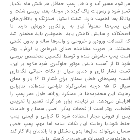
می‌شود مسیر آب و داخل پمپ حداقل هر شش ماه یک‌بار
تمیز شود و رسوبات پاک گردد.در مرحله بعد، بررسی شفت و
یاتاقان‌ها اهمیت دارد. شفت استیل ضدزنگ و یاتاقان‌های
این پمپ‌ها معمولاً نیاز به روانکاری دوره‌ای دارند تا
اصطکاک و سایش کاهش یابد. همچنین باید مطمئن شد
که اتصالات ورودی و خروجی و واشرها سالم و بدون نشتی
هستند. در صورت مشاهده صدای غیرعادی یا لرزش، بهتر
است پمپ خاموش شده و توسط تکنسین متخصص بررسی
شود تا از آسیب دیدن موتور جلوگیری شود.علاوه بر این،
تست فشار کاری و دمای سیال از نکات حیاتی نگه‌داری
است؛ پمپ‌های خطی سمنان برای فشار تا 16 بار و دمای
سیال تا 95 درجه سانتی‌گراد طراحی شده‌اند، بنابراین
رعایت این محدوده‌ها در عملکرد روزانه، طول عمر پمپ را
افزایش می‌دهد. در نهایت، برای هر گونه تعمیر یا تعویض
قطعات، بهتر است از قطعات یدکی اصلی سمنان و خدمات
پس از فروش مجاز استفاده شود تا کارایی و ایمنی پمپ
حفظ شود.با رعایت این نکات ساده اما مهم، پمپ خطی
سمنان می‌تواند سال‌ها بدون مشکل و با راندمان بالا کار کند
و هزینه‌های تعمیرات غیرضروری کاهش یابد.