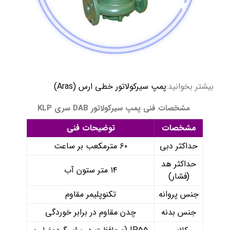
بیشتر بخوانید:
پمپ سیرکولاتور خطی ارس (Aras)
مشخصات فنی پمپ سیرکولاتور DAB سری KLP
مشخصات
توضیحات فنی
حداکثر دبی
۶۰ مترمکعب بر ساعت
حداکثر هد
۱۴ متر ستون آب
(فشار)
جنس پروانه
تکنوپلیمر مقاوم
جنس بدنه
چدن مقاوم در برابر خوردگی