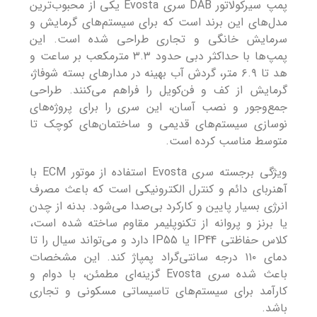
پمپ سیرکولاتور DAB سری Evosta یکی از محبوب‌ترین
مدل‌های این برند است که برای سیستم‌های گرمایش و
سرمایش خانگی و تجاری طراحی شده است. این
پمپ‌ها با حداکثر دبی حدود ۳.۳ مترمکعب بر ساعت و
هد تا ۶.۹ متر، گردش آب بهینه در مدارهای بسته شوفاژ،
گرمایش از کف و فن‌کویل را فراهم می‌کنند. طراحی
جمع‌وجور و نصب آسان، این سری را برای پروژه‌های
نوسازی سیستم‌های قدیمی و ساختمان‌های کوچک تا
متوسط مناسب کرده است.
ویژگی برجسته سری Evosta استفاده از موتور ECM با
آهنربای دائم و کنترل الکترونیکی است که باعث مصرف
انرژی بسیار پایین و کارکرد بی‌صدا می‌شود. بدنه از چدن
یا برنز و پروانه از تکنوپلیمر مقاوم ساخته شده است،
کلاس حفاظتی IP44 یا IP55 دارد و می‌تواند سیال را تا
دمای ۱۱۰ درجه سانتی‌گراد پمپاژ کند. این مشخصات
باعث شده سری Evosta گزینه‌ای مطمئن، با دوام و
کارآمد برای سیستم‌های تاسیساتی مسکونی و تجاری
باشد.