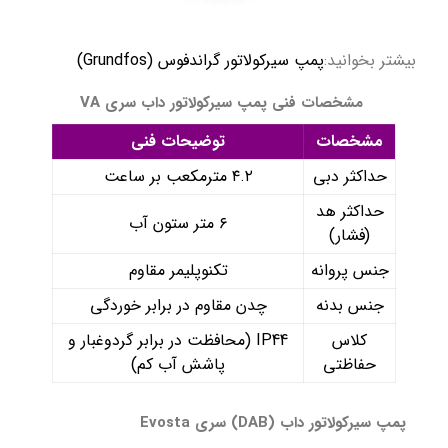
بیشتر بخوانید:
پمپ سیرکولاتور گراندفوس (Grundfos)
مشخصات فنی پمپ سیرکولاتور داب سری VA
مشخصات
توضیحات فنی
حداکثر دبی
۴.۲ مترمکعب بر ساعت
حداکثر هد
۶ متر ستون آب
(فشار)
جنس پروانه
تکنوپلیمر مقاوم
جنس بدنه
چدن مقاوم در برابر خوردگی
کلاس
IP44 (محافظت در برابر گردوغبار و
حفاظتی
پاشش آب کم)
پمپ سیرکولاتور داب (DAB) سری Evosta