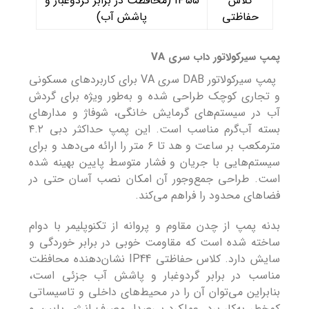
کلاس
IP55 (محافظت در برابر گردوغبار و
حفاظتی
پاشش آب)
پمپ سیرکولاتور داب سری VA
پمپ سیرکولاتور DAB سری VA برای کاربردهای مسکونی
و تجاری کوچک طراحی شده و به‌طور ویژه برای گردش
آب در سیستم‌های گرمایش خانگی، شوفاژ و مدارهای
بسته آب‌گرم مناسب است. این پمپ حداکثر دبی ۴.۲
مترمکعب بر ساعت و هد تا ۶ متر را ارائه می‌دهد و برای
سیستم‌هایی با جریان و فشار متوسط پایین بهینه شده
است. طراحی جمع‌وجور آن امکان نصب آسان حتی در
فضاهای محدود را فراهم می‌کند.
بدنه پمپ از چدن مقاوم و پروانه از تکنوپلیمر با دوام
ساخته شده است که مقاومت خوبی در برابر خوردگی و
سایش دارد. کلاس حفاظتی IP44 نشان‌دهنده محافظت
مناسب در برابر گردوغبار و پاشش آب جزئی است،
بنابراین می‌توان آن را در محیط‌های داخلی و تاسیساتی
کم‌خطر به‌کار برد. عملکرد بی‌صدا، مصرف انرژی پایین و