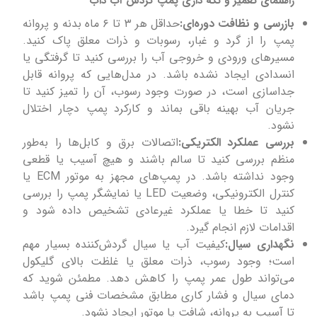
راهنمای تعمیر و نگه داری پمپ گردش آب داب
بازرسی و نظافت دوره‌ای:
حداقل هر ۳ تا ۶ ماه بدنه و پروانه
پمپ را از گرد و غبار، رسوبات و ذرات معلق پاک کنید.
مسیرهای ورودی و خروجی آب را بررسی کنید تا گرفتگی یا
انسدادی ایجاد نشده باشد. در مدل‌هایی که پروانه قابل
جداسازی است، در صورت وجود رسوب، آن را تمیز کنید تا
جریان آب بهینه باقی بماند و کارکرد پمپ دچار اختلال
نشود.
بررسی عملکرد الکتریکی:
اتصالات برق و کابل‌ها را به‌طور
منظم بررسی کنید تا سالم باشند و هیچ آسیب یا قطعی
وجود نداشته باشد. در پمپ‌های مجهز به موتور ECM یا
کنترل الکترونیکی، وضعیت LED یا نمایشگر پمپ را بررسی
کنید تا خطا یا عملکرد غیرعادی تشخیص داده شود و
اقدامات لازم انجام گیرد.
نگهداری سیال:
کیفیت آب یا سیال گردش‌کننده بسیار مهم
است؛ وجود رسوب، ذرات معلق یا غلظت بالای گلیکول
می‌تواند طول عمر پمپ را کاهش دهد. مطمئن شوید که
دمای سیال و فشار کاری مطابق مشخصات فنی پمپ باشد
تا آسیب به پروانه، شافت یا موتور ایجاد نشود.