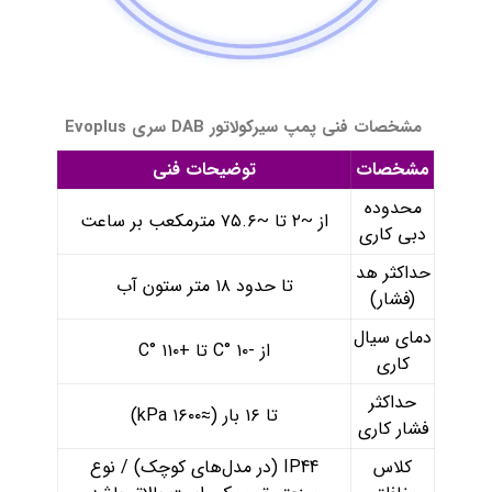
مشخصات فنی پمپ سیرکولاتور DAB سری Evoplus
مشخصات
توضیحات فنی
محدوده
از ~۲ تا ~۷۵.۶ مترمکعب بر ساعت
دبی کاری
حداکثر هد
تا حدود ۱۸ متر ستون آب
(فشار)
دمای سیال
از -۱۰ °C تا +۱۱۰ °C
کاری
حداکثر
تا ۱۶ بار (≈۱۶۰۰ kPa)
فشار کاری
کلاس
IP44 (در مدل‌های کوچک) / نوع