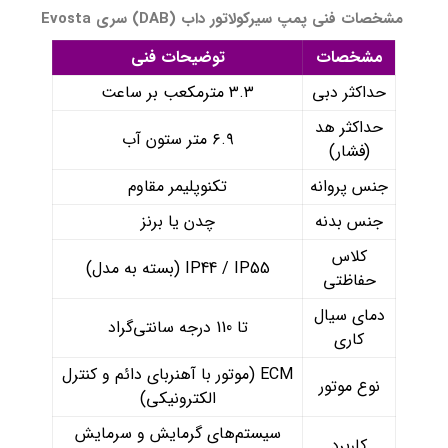
مشخصات فنی پمپ سیرکولاتور داب (DAB) سری Evosta
مشخصات
توضیحات فنی
حداکثر دبی
۳.۳ مترمکعب بر ساعت
حداکثر هد
۶.۹ متر ستون آب
(فشار)
جنس پروانه
تکنوپلیمر مقاوم
جنس بدنه
چدن یا برنز
کلاس
IP44 / IP55 (بسته به مدل)
حفاظتی
دمای سیال
تا 110 درجه سانتی‌گراد
کاری
ECM (موتور با آهنربای دائم و کنترل
نوع موتور
الکترونیکی)
سیستم‌های گرمایش و سرمایش
کاربرد