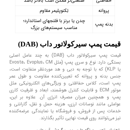
حفاظتی
صنعتی‌تر ممکن است بالاتر باشد
پروانه
تِکنوپلیمر مقاوم
چدن یا برنز با فلنج‎های استاندارد؛
بدنه پمپ
مناسب سیستم‌های بزرگ
قیمت پمپ سیرکولاتور داب (DAB)
قیمت پمپ سیرکولاتور داب (DAB) به چند عامل اصلی
بستگی دارد: نوع و سری پمپ (مثل Evosta، Evoplus، CM
یا KLP) که با توجه به دبی و هد موردنظر متفاوت است،
جنس بدنه و پروانه که تعیین‌کننده مقاومت و طول عمر
پمپ است، کلاس حفاظتی و ویژگی‌های الکترونیکی مثل
موتور ECM و قابلیت کنترل هوشمند، ابعاد و ظرفیت کاری
پمپ و همچنین میزان مصرف انرژی آن. علاوه بر این،
عواملی مانند نوسانات ارزی، هزینه حمل و نقل، گارانتی و
خدمات پس از فروش، و فروشگاه یا نمایندگی عرضه‌کننده
نیز می‌توانند روی قیمت نهایی تأثیر بگذارند.