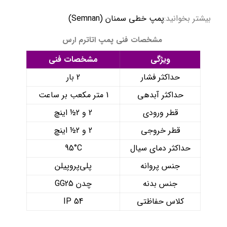
بیشتر بخوانید:
پمپ خطی سمنان (Semnan)
مشخصات فنی پمپ اتاترم ارس
ویژگی
مشخصات فنی
حداکثر فشار
2 بار
حداکثر آبدهی
1 متر مکعب بر ساعت
قطر ورودی
2 و 2½ اینچ
قطر خروجی
2 و 2½ اینچ
حداکثر دمای سیال
95°C
جنس پروانه
پلی‌پروپیلن
جنس بدنه
چدن GG25
کلاس حفاظتی
IP 54