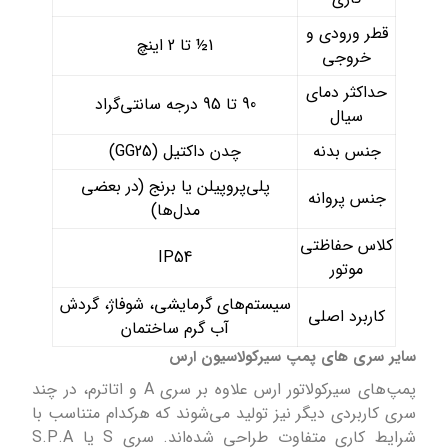
قطر ورودی و
1½ تا 2 اینچ
خروجی
حداکثر دمای
90 تا 95 درجه سانتی‌گراد
سیال
جنس بدنه
چدن داکتیل (GG25)
پلی‌پروپیلن یا برنج (در بعضی
جنس پروانه
مدل‌ها)
کلاس حفاظتی
IP54
موتور
سیستم‌های گرمایشی، شوفاژ، گردش
کاربرد اصلی
آب گرم ساختمان
سایر سری های پمپ سیرکولاسیون ارس
پمپ‌های سیرکولاتور ارس علاوه بر سری A و اتاترم، در چند
سری کاربردی دیگر نیز تولید می‌شوند که هرکدام متناسب با
شرایط کاری متفاوت طراحی شده‌اند. سری S یا S.P.A