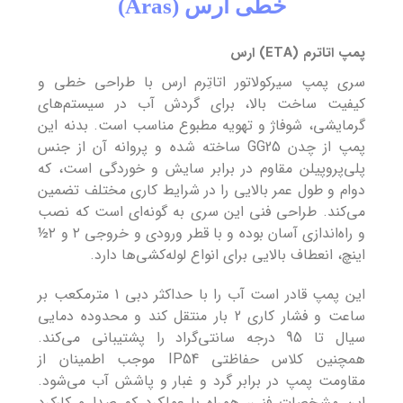
خطی ارس (Aras)
پمپ اتاترم (ETA) ارس
سری پمپ سیرکولاتور اتاتِرم ارس با طراحی خطی و
کیفیت ساخت بالا، برای گردش آب در سیستم‌های
گرمایشی، شوفاژ و تهویه مطبوع مناسب است. بدنه این
پمپ از چدن GG25 ساخته شده و پروانه آن از جنس
پلی‌پروپیلن مقاوم در برابر سایش و خوردگی است، که
دوام و طول عمر بالایی را در شرایط کاری مختلف تضمین
می‌کند. طراحی فنی این سری به گونه‌ای است که نصب
و راه‌اندازی آسان بوده و با قطر ورودی و خروجی ۲ و ۲½
اینچ، انعطاف بالایی برای انواع لوله‌کشی‌ها دارد.
این پمپ قادر است آب را با حداکثر دبی 1 مترمکعب بر
ساعت و فشار کاری 2 بار منتقل کند و محدوده دمایی
سیال تا 95 درجه سانتی‌گراد را پشتیبانی می‌کند.
همچنین کلاس حفاظتی IP54 موجب اطمینان از
مقاومت پمپ در برابر گرد و غبار و پاشش آب می‌شود.
این مشخصات فنی، همراه با عملکرد کم صدا و کارکرد