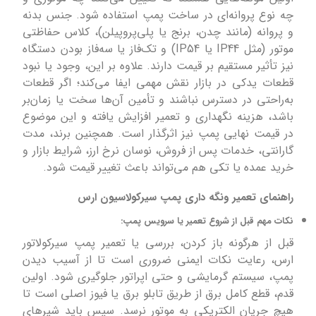
چه نوع پروانه‌ای در ساخت پمپ استفاده شود. جنس بدنه
و پروانه (مانند چدن، برنج یا پلی‌پروپیلن)، کلاس حفاظتی
موتور (مثل IP44 یا IP54) و تک‌فاز یا سه‌فاز بودن دستگاه
نیز تأثیر مستقیم بر قیمت دارند. علاوه بر این، وجود یا نبود
قطعات یدکی در بازار نقش مهمی ایفا می‌کند؛ اگر قطعات
به‌راحتی در دسترس نباشند و تأمین آن‌ها سخت یا زمان‌بر
باشد، هزینه نگهداری و تعمیر افزایش یافته و این موضوع
در قیمت نهایی پمپ نیز اثرگذار است. همچنین برند، مدت
گارانتی، خدمات پس از فروش، نوسان نرخ ارز، شرایط بازار و
خرید عمده یا تکی هم می‌تواند باعث تغییر قیمت شود.
راهنمای تعمیر ونگه داری پمپ سیرکولاسیون ارس
نکات مهم قبل از شروع تعمیر یا سرویس پمپ:
قبل از هرگونه باز کردن، بررسی یا تعمیر پمپ سیرکولاتور
ارس، رعایت نکات ایمنی ضروری است تا از آسیب دیدن
پمپ، سیستم گرمایشی و حتی اپراتور جلوگیری شود. اولین
قدم، قطع کامل برق از طریق تابلو برق یا فیوز اصلی است تا
هیچ جریان الکتریکی به موتور نرسد. سپس باید شیرهای