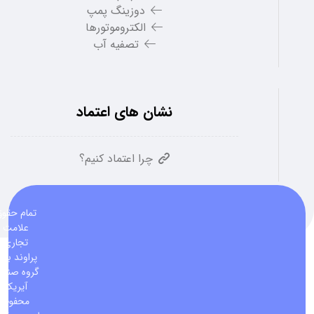
دوزینگ پمپ
الکتروموتورها
تصفیه آب
نشان های اعتماد
چرا اعتماد کنیم؟
تمام حقو
علامت
تجاری
پراوند برا
گروه صنعت
آیریک
محفوظ