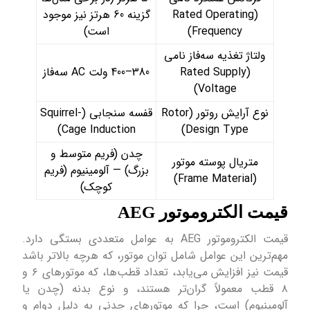
(Rated Operating
گزینه 60 هرتز نیز موجود
Frequency)
است)
ولتاژ تغذیه سه‌فاز نامی
(Rated Supply
380–400 ولت AC سه‌فاز
Voltage)
نوع آرایش روتور (Rotor
قفسه سنجابی (Squirrel-
Cage Induction)
Design Type)
چدن (فریم متوسط و
متریال پوسته موتور
بزرگ) — آلومینیوم (فریم
(Frame Material)
کوچک)
قیمت الکتروموتور AEG
قیمت الکتروموتور AEG به عوامل متعددی بستگی دارد.
مهم‌ترین این عوامل شامل توان موتور، که هرچه بالاتر باشد
قیمت نیز افزایش می‌یابد، تعداد قطب‌ها، که موتورهای ۶ و
۸ قطب معمولاً گران‌تر هستند، و نوع بدنه (چدن یا
آلومینیوم) است، چرا که موتورهای چدنی به دلیل دوام و