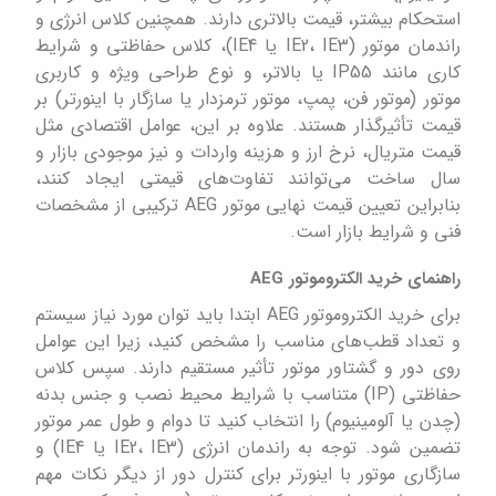
استحکام بیشتر، قیمت بالاتری دارند. همچنین کلاس انرژی و
راندمان موتور (IE2، IE3 یا IE4)، کلاس حفاظتی و شرایط
کاری مانند IP55 یا بالاتر، و نوع طراحی ویژه و کاربری
موتور (موتور فن، پمپ، موتور ترمزدار یا سازگار با اینورتر) بر
قیمت تأثیرگذار هستند. علاوه بر این، عوامل اقتصادی مثل
قیمت متریال، نرخ ارز و هزینه واردات و نیز موجودی بازار و
سال ساخت می‌توانند تفاوت‌های قیمتی ایجاد کنند،
بنابراین تعیین قیمت نهایی موتور AEG ترکیبی از مشخصات
فنی و شرایط بازار است.
راهنمای خرید الکتروموتور AEG
برای خرید الکتروموتور AEG ابتدا باید توان مورد نیاز سیستم
و تعداد قطب‌های مناسب را مشخص کنید، زیرا این عوامل
روی دور و گشتاور موتور تأثیر مستقیم دارند. سپس کلاس
حفاظتی (IP) متناسب با شرایط محیط نصب و جنس بدنه
(چدن یا آلومینیوم) را انتخاب کنید تا دوام و طول عمر موتور
تضمین شود. توجه به راندمان انرژی (IE2، IE3 یا IE4) و
سازگاری موتور با اینورتر برای کنترل دور از دیگر نکات مهم