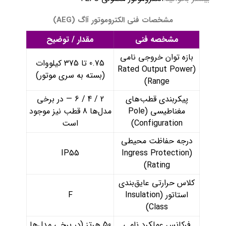
مشخصات فنی الکتروموتور آاگ (AEG)
مشخصه فنی
مقدار / توضیح
بازه توان خروجی نامی
0.75 تا 375 کیلووات
(Rated Output Power
(بسته به سری موتور)
Range)
پیکربندی قطب‌های
2 / 4 / 6 — در برخی
مغناطیسی (Pole
مدل‌ها 8 قطب نیز موجود
Configuration)
است
درجه حفاظت محیطی
IP55
(Ingress Protection
Rating)
کلاس حرارتی عایق‌بندی
استاتور (Insulation
F
Class)
فرکانس عملکرد نامی
50 هرتز (در برخی مدل‌ها