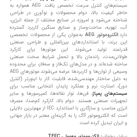
سیستم‌های کنترل سرعت تخصص یافت. AEG همواره به
خاطر کیفیت بالا، دوام محصولات و نوآوری در طراحی
شناخته می‌شود و امروزه در صنایع مختلف از جمله انرژی،
آب، تهویه، ساخت‌وساز و صنایع سنگین کاربرد گسترده
دارد.
الکتروموتور AEG
به‌عنوان یکی از محصولات تخصصی
این برند، با استانداردهای بین‌المللی و طراحی صنعتی
قدرتمند تولید می‌شوند. این موتورها برای کارکرد
طولانی‌مدت، راندمان بالا و تحمل شرایط سخت صنعتی
ساخته شده‌اند و در مدل‌های تک‌فاز و سه‌فاز، برای محدوده
وسیعی از توان‌ها و کاربردها عرضه می‌شوند.موتورهای AEG
به دلیل ساختار مهندسی‌شده، قابلیت کار با اینورتر (کنترل
دور)، استارت نرم و عملکرد پایدار، انتخابی مناسب برای
سیستم‌های پمپاژ
، فن‌ها، نوار نقاله‌ها، کمپرسورها و سایر
تجهیزات صنعتی هستند. دوام بالا، کارکرد کم‌صدا، مصرف
انرژی مناسب و سازگاری با استاندارد IEC از مهم‌ترین دلایلی
است که الکتروموتور آاگ را به گزینه‌ای معتبر در بازار جهانی
و ایران تبدیل کرده است.
بیشتر بخوانید:
الکتروموتور معمولی TEFC