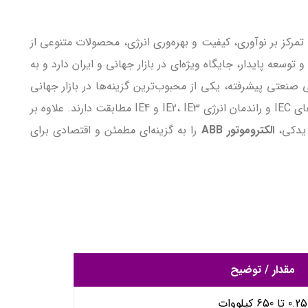
مرکز بر نوآوری، کیفیت و بهره‌وری انرژی، محصولات متنوعی از
ستانداردهای بین‌المللی و توسعه پایدار، جایگاه ویژه‌ای در بازار جهانی و ایران دارد و به
ی صنعتی پیشرفته، یکی از محبوب‌ترین گزینه‌ها در بازار جهانی
، فن‌ها، کمپرسورها، نوار نقاله و ماشین‌آلات صنعتی مناسب هستند و با استانداردهای IEC و راندمان انرژی IE2، IE3 و IE4 مطابقت دارند. علاوه بر
 یدکی،
الکتروموتور ABB
را به گزینه‌ای مطمئن و اقتصادی برای
مقدار / توضیح
0.25 تا 650 کیلووات