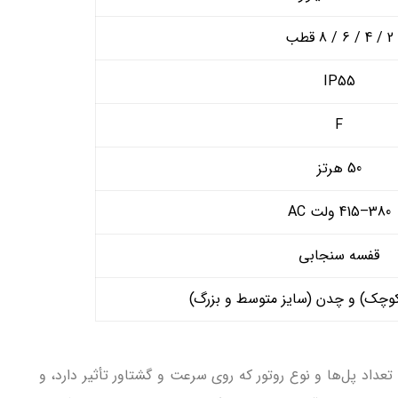
2 / 4 / 6 / 8 قطب
IP55
F
50 هرتز
380–415 ولت AC
قفسه سنجابی
 کوچک) و چدن (سایز متوسط و بزرگ)
ی‌یابد، تعداد پل‌ها و نوع روتور که روی سرعت و گشتاور تأثیر دارد، و