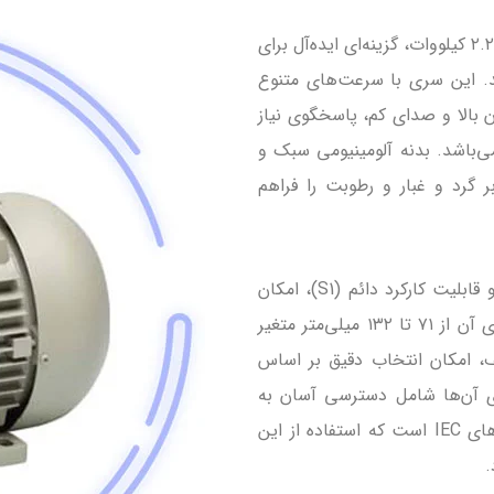
الکتروموتورهای تک‌فاز الکتروژن (Electrogen) با توان ۰.۱۸ تا ۲.۲ کیلووات، گزینه‌ای ایده‌آل برای
 این سری با سرعت‌های متنوع
و ولتاژ تک‌فاز ۲۲۰–۲۴۰ ولت، راندمان بالا و صدای کم، پاسخگوی نیاز
ی‌باشد. بدنه آلومینیومی سبک و
ب در برابر گرد و غبار و رطوبت را فراهم
این سری از موتورهای Electrogen با کلاس عایق حرارتی F و قابلیت کارکرد دائم (S1)، امکان
نصب با پایه، فلنج یا ترکیبی از هر دو را دارد و سایز فریم‌های آن از ۷۱ تا ۱۳۲ میلی‌متر متغیر
، امکان انتخاب دقیق بر اساس
دی آن‌ها شامل دسترسی آسان به
قطعات یدکی، خدمات پس از فروش و سازگاری با استانداردهای IEC است که استفاده از این
.