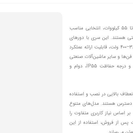
الکتروموتورهای سه‌فاز الکتروژن (Electrogen) با توان ۰.۱۸ تا ۵۵ کیلووات، انتخابی مناسب
ی هستند. این سری با دورهای
مختلف ۷۵۰، ۱۰۰۰، ۱۵۰۰ و ۳۰۰۰ دور در دقیقه و ولتاژ سه‌فاز ۳۸۰–۴۰۰ ولت، قابلیت ارائه عملکرد
ها، فن‌ها و سایر ماشین‌آلات صنعتی
را دارد. بدنه موتور از جنس آلومینیوم یا چدن ساخته شده و درجه حفاظت IP55، دوام و
با کلاس عایق حرارتی F و امکان کارکرد دائم (S1)، انعطاف بالایی در نصب و استفاده
ع پایه‌دار (B3)، فلنج‌دار (B5) و ترکیبی (B35) در دسترس هستند. مدل‌های متنوع
ر اساس نیاز کاربری متفاوت را
پس از فروش، استفاده از این
مئن می‌سازد.