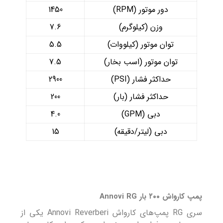
دور موتور (RPM)
1450
وزن (کیلوگرم)
7.6
توان موتور (کیلووات)
5.5
توان موتور (اسب بخار)
7.5
حداکثر فشار (PSI)
2900
حداکثر فشار (بار)
200
دبی (GPM)
4.0
دبی (لیتر/دقیقه)
15
پمپ کارواش ۲۰۰ بار Annovi RG
سری RG پمپ‌های کارواش Annovi Reverberi یکی از