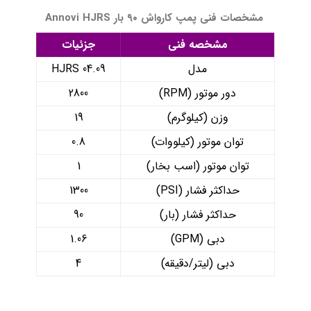
مشخصات فنی پمپ کارواش ۹۰ بار Annovi HJRS
مشخصه فنی
جزئیات
مدل
HJRS 04.09
دور موتور (RPM)
2800
وزن (کیلوگرم)
19
توان موتور (کیلووات)
0.8
توان موتور (اسب بخار)
1
حداکثر فشار (PSI)
1300
حداکثر فشار (بار)
90
دبی (GPM)
1.06
دبی (لیتر/دقیقه)
4