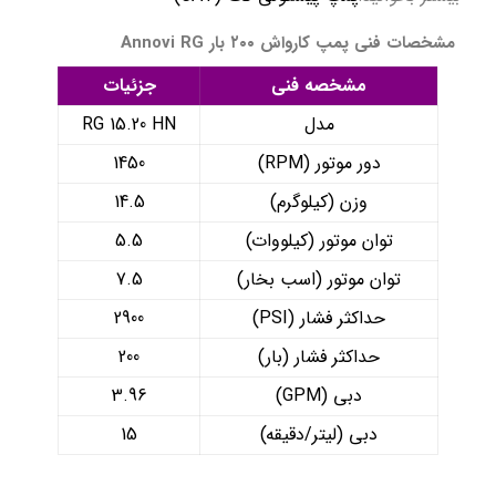
مشخصات فنی پمپ کارواش ۲۰۰ بار Annovi RG
مشخصه فنی
جزئیات
مدل
RG 15.20 HN
دور موتور (RPM)
1450
وزن (کیلوگرم)
14.5
توان موتور (کیلووات)
5.5
توان موتور (اسب بخار)
7.5
حداکثر فشار (PSI)
2900
حداکثر فشار (بار)
200
دبی (GPM)
3.96
دبی (لیتر/دقیقه)
15