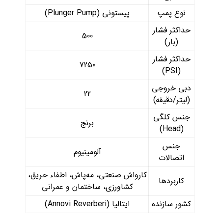
نوع پمپ
پیستونی (Plunger Pump)
حداکثر فشار
500
(بار)
حداکثر فشار
7250
(PSI)
دبی خروجی
22
(لیتر/دقیقه)
جنس کلگی
برنج
(Head)
جنس
آلومینیوم
اتصالات
کارواش صنعتی، مه‌پاش، اطفاء حریق،
کاربردها
کشاورزی، ساختمان و عمرانی
کشور سازنده
ایتالیا (Annovi Reverberi)