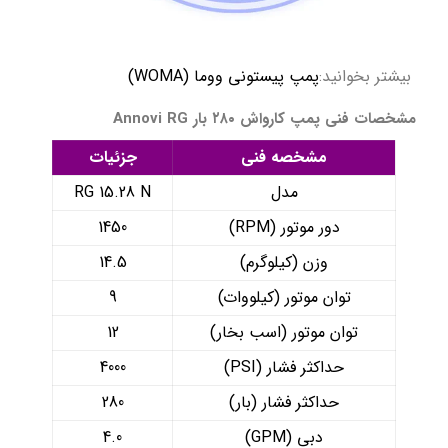
بیشتر بخوانید:
پمپ پیستونی ووما (WOMA)
مشخصات فنی پمپ کارواش ۲۸۰ بار Annovi RG
مشخصه فنی
جزئیات
مدل
RG 15.28 N
دور موتور (RPM)
1450
وزن (کیلوگرم)
14.5
توان موتور (کیلووات)
9
توان موتور (اسب بخار)
12
حداکثر فشار (PSI)
4000
حداکثر فشار (بار)
280
دبی (GPM)
4.0