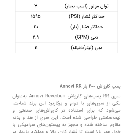
توان موتور (اسب بخار)
3
حداکثر فشار (PSI)
1595
حداکثر فشار (بار)
110
دبی (GPM)
2.9
دبی (لیتر/دقیقه)
11
پمپ کارواش ۲۰۰ بار Annovi RR
سری RR پمپ‌های کارواش Annovi Reverberi به‌عنوان
یکی از سری‌های با دوام و پرکاربرد این برند شناخته
می‌شود که برای استفاده در کارواش‌های صنعتی و
نیمه‌صنعتی طراحی شده است. این سری از هد و بدنه
مقاوم ساخته شده و مجهز به پیستون‌های سرامیکی با
طول عمر بالا است تا فشار کاری بالا و عملکرد پایدار در