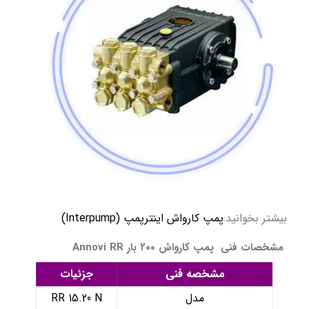
بیشتر بخوانید:
پمپ کارواش اینترپمپ (Interpump)
مشخصات فنی پمپ کارواش ۲۰۰ بار Annovi RR
مشخصه فنی
جزئیات
مدل
RR 15.20 N