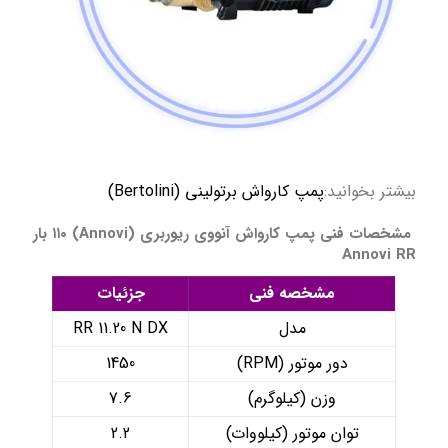
بیشتر بخوانید:
پمپ کارواش برتولینی (Bertolini)
مشخصات فنی پمپ کارواش آنووی ریوربری (Annovi) ۱۱۰ بار
Annovi RR
مشخصه فنی
جزئیات
مدل
RR 11.20 N DX
دور موتور (RPM)
1450
وزن (کیلوگرم)
7.6
توان موتور (کیلووات)
2.2