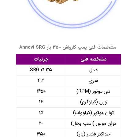
مشخصات فنی پمپ کارواش ۳۵۰ بار Annovi SRG
مشخصه فنی
جزئیات
مدل
SRG 21.35
سری
402
دور موتور (RPM)
1450
وزن (کیلوگرم)
16
توان موتور (کیلووات)
15
توان موتور (اسب بخار)
20
حداکثر فشار (بار)
350