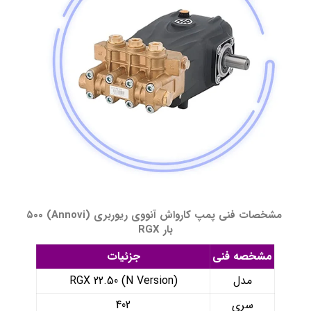
مشخصات فنی پمپ کارواش آنووی ریوربری (Annovi) ۵۰۰
بار RGX
مشخصه فنی
جزئیات
مدل
RGX 22.50 (N Version)
سری
402