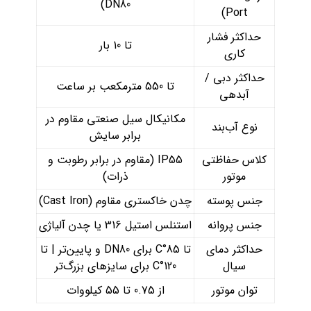
DN80)
Port)
حداکثر فشار
تا 10 بار
کاری
حداکثر دبی /
تا 550 مترمکعب بر ساعت
آبدهی
مکانیکال سیل صنعتی مقاوم در
نوع آب‌بند
برابر سایش
کلاس حفاظتی
IP55 (مقاوم در برابر رطوبت و
موتور
ذرات)
جنس پوسته
چدن خاکستری مقاوم (Cast Iron)
جنس پروانه
استنلس استیل 316 یا چدن آلیاژی
حداکثر دمای
تا 85°C برای DN80 و پایین‌تر | تا
سیال
120°C برای سایزهای بزرگ‌تر
توان موتور
از 0.75 تا 55 کیلووات