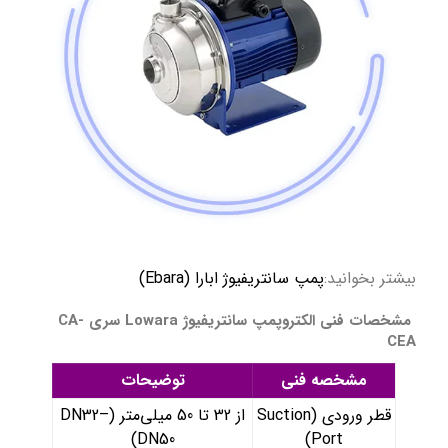
بیشتر بخوانید:
پمپ سانتریفیوژ ابارا (Ebara)
مشخصات فنی الکتروپمپ سانتریفیوژ Lowara سری CA-
CEA
مشخصه فنی
توضیحات
قطر ورودی (Suction
از 32 تا 50 میلی‌متر (DN32–
DN50)
Port)