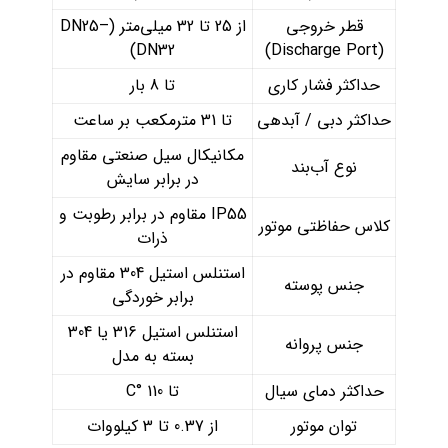
قطر خروجی
از 25 تا 32 میلی‌متر (DN25–
DN32)
(Discharge Port)
حداکثر فشار کاری
تا 8 بار
حداکثر دبی / آبدهی
تا 31 مترمکعب بر ساعت
مکانیکال سیل صنعتی مقاوم
نوع آب‌بند
در برابر سایش
IP55 مقاوم در برابر رطوبت و
کلاس حفاظتی موتور
ذرات
استنلس استیل 304 مقاوم در
جنس پوسته
برابر خوردگی
استنلس استیل 316 یا 304
جنس پروانه
بسته به مدل
حداکثر دمای سیال
تا 110 °C
توان موتور
از 0.37 تا 3 کیلووات