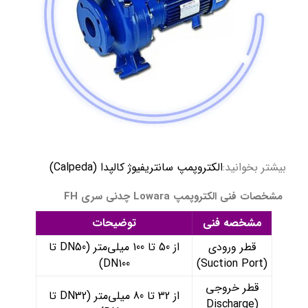
بیشتر بخوانید:
الکتروپمپ سانتریفیوژ کالپدا (Calpeda)
مشخصات فنی الکتروپمپ Lowara چدنی سری FH
مشخصه فنی
توضیحات
قطر ورودی
از 50 تا 100 میلی‌متر (DN50 تا
DN100)
(Suction Port)
قطر خروجی
از 32 تا 80 میلی‌متر (DN32 تا
(Discharge