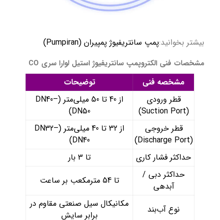
بیشتر بخوانید:
پمپ سانتریفیوژ پمپیران (Pumpiran)
مشخصات فنی الکتروپمپ سانتریفیوژ استیل لوارا سری CO
مشخصه فنی
توضیحات
قطر ورودی
از 40 تا 50 میلی‌متر (DN40–
DN50)
(Suction Port)
قطر خروجی
از 32 تا 40 میلی‌متر (DN32–
DN40)
(Discharge Port)
حداکثر فشار کاری
تا 3 بار
حداکثر دبی /
تا 54 مترمکعب بر ساعت
آبدهی
مکانیکال سیل صنعتی مقاوم در
نوع آب‌بند
برابر سایش