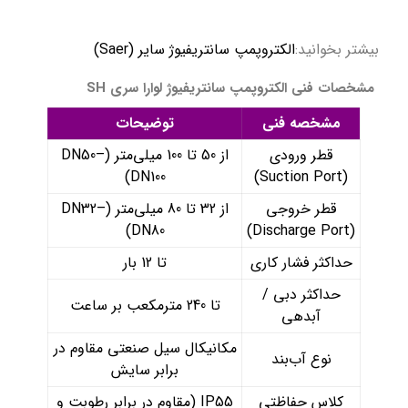
بیشتر بخوانید:
الکتروپمپ سانتریفیوژ سایر (Saer)
مشخصات فنی الکتروپمپ سانتریفیوژ لوارا سری SH
مشخصه فنی
توضیحات
قطر ورودی
از 50 تا 100 میلی‌متر (DN50–
DN100)
(Suction Port)
قطر خروجی
از 32 تا 80 میلی‌متر (DN32–
DN80)
(Discharge Port)
حداکثر فشار کاری
تا 12 بار
حداکثر دبی /
تا 240 مترمکعب بر ساعت
آبدهی
مکانیکال سیل صنعتی مقاوم در
نوع آب‌بند
برابر سایش
کلاس حفاظتی
IP55 (مقاوم در برابر رطوبت و