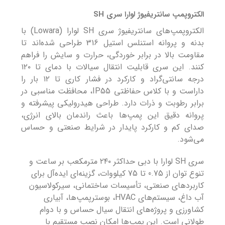
الکتروپمپ سانتریفیوژ لوارا سری SH
الکتروپمپ‌های سانتریفیوژ سری SH لوارا (Lowara) با
بدنه و پروانه استنلس استیل 316 طراحی شده‌اند تا
مقاومت بالا در برابر خوردگی، حرارت و سایش را فراهم
کنند. این سری قابلیت انتقال سیالات با دمای تا ۱۲۰
درجه سانتی‌گراد و کارکرد در فشار کاری تا ۱۲ بار را
داراست و با کلاس حفاظتی IP55، محافظت مناسبی در
برابر رطوبت و ذرات دارد. طراحی هیدرولیکی پیشرفته و
پروانه دقیق این پمپ‌ها باعث راندمان بالای انرژی،
صدای کم و کارکرد پایدار در شرایط صنعتی و حساس
می‌شود.
سری SH لوارا با دبی حداکثر ۲۴۰ مترمکعب بر ساعت و
تنوع توان از 0.75 تا 75 کیلووات، گزینه‌ای ایده‌آل برای
کاربردهای صنعتی، تأسیسات ساختمانی، سیرکولاسیون
آب داغ، سیستم‌های HVAC، بوسترپمپ‌ها، آبیاری
کشاورزی و پروژه‌های انتقال سیال حساس و با دوام
طولانی است. این پمپ‌ها امکان نصب مستقیم با