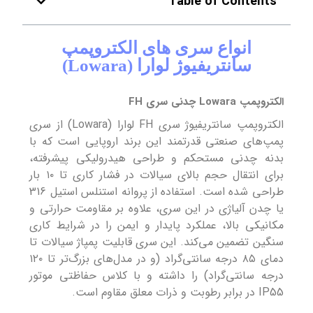
Table of Contents
انواع سری های الکتروپمپ
سانتریفیوژ لوارا (Lowara)
الکتروپمپ Lowara چدنی سری FH
الکتروپمپ‌ سانتریفیوژ سری FH لوارا (Lowara) از سری
پمپ‌های صنعتی قدرتمند این برند اروپایی است که با
بدنه چدنی مستحکم و طراحی هیدرولیکی پیشرفته،
برای انتقال حجم بالای سیالات در فشار کاری تا ۱۰ بار
طراحی شده است. استفاده از پروانه استنلس استیل 316
یا چدن آلیاژی در این سری، علاوه بر مقاومت حرارتی و
مکانیکی بالا، عملکرد پایدار و ایمن را در شرایط کاری
سنگین تضمین می‌کند. این سری قابلیت پمپاژ سیالات تا
دمای ۸۵ درجه سانتی‌گراد (و در مدل‌های بزرگ‌تر تا ۱۲۰
درجه سانتی‌گراد) را داشته و با کلاس حفاظتی موتور
IP55 در برابر رطوبت و ذرات معلق مقاوم است.