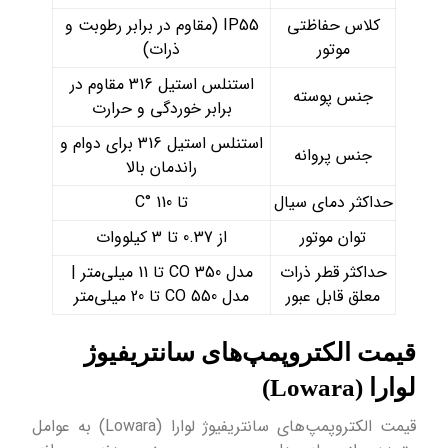
کلاس حفاظتی
IP55 (مقاوم در برابر رطوبت و
موتور
ذرات)
استنلس استیل 316 مقاوم در
جنس پوسته
برابر خوردگی و حرارت
استنلس استیل 316 برای دوام و
جنس پروانه
راندمان بالا
حداکثر دمای سیال
تا 110 °C
توان موتور
از 0.37 تا 3 کیلووات
حداکثر قطر ذرات
مدل 350 CO تا 11 میلی‌متر |
معلق قابل عبور
مدل 550 CO تا 20 میلی‌متر
قیمت الکتروپمپ‌های سانتریفیوژ
لوارا (Lowara)
قیمت الکتروپمپ‌های سانتریفیوژ لوارا (Lowara) به عوامل