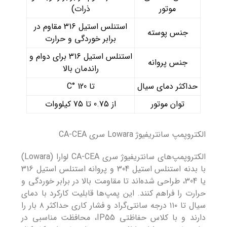
موتور
ذرات)
استنلس استیل 316 مقاوم در
جنس پوسته
برابر خوردگی و حرارت
استنلس استیل 316 برای دوام و
جنس پروانه
راندمان بالا
حداکثر دمای سیال
تا 120 °C
توان موتور
از 0.75 تا 75 کیلووات
الکتروپمپ سانتریفیوژ Lowara سری CA-CEA
الکتروپمپ‌های سانتریفیوژ سری CA-CEA لوارا (Lowara)
با بدنه استنلس استیل 304 و پروانه استنلس استیل 316
یا 304، طراحی شده‌اند تا مقاومت بالا در برابر خوردگی و
حرارت را فراهم کنند. این پمپ‌ها قابلیت کارکرد با دمای
سیال تا ۱۱۰ درجه سانتی‌گراد و فشار کاری حداکثر ۸ بار را
دارند و با کلاس حفاظتی IP55، محافظت مناسبی در