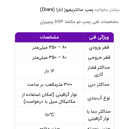
بیشتر بخوانید:
پمپ سانتریفیوژ ابارا (Ebara)
مشخصات فنی پمپ دو مکشه DSP پمپیران
ویژگی فنی
مشخصات
قطر ورودی
80 – 350 میلی‌متر
قطر خروجی
80 – 350 میلی‌متر
حداکثر فشار
16 بار
کاری
حداکثر دبی
3000 مترمکعب بر ساعت
نوار گرافیتی (امکان استفاده از
نوع آب‌بندی
مکانیکال سیل با درخواست)
حداکثر دما با
110°C
نوار گرافیتی
جنس پوسته
چدن مقاوم