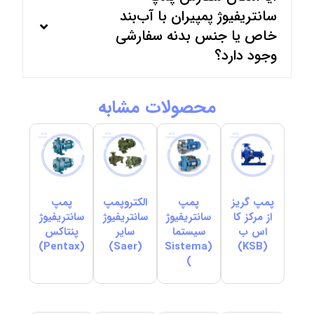
سانتریفیوژ پمپیران با آب‌بند
خاص یا جنس بدنه سفارشی
وجود دارد؟
محصولات مشابه
پمپ گریز
پمپ
الکتروپمپ
پمپ
از مرکز کا
سانتریفیوژ
سانتریفیوژ
سانتریفیوژ
اس ب
سیستما
سایر
پنتاکس
(Pentax)
(Saer)
(Sistema
(KSB)
)