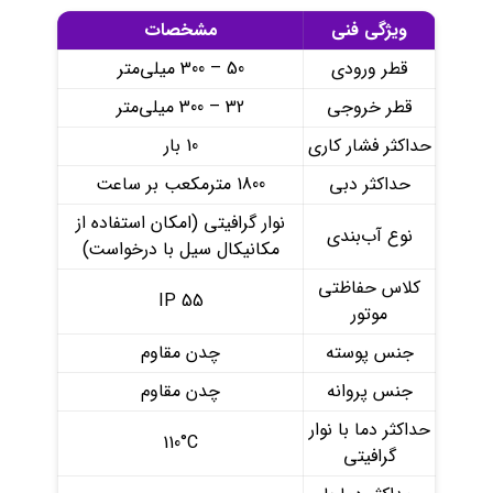
ویژگی فنی
مشخصات
قطر ورودی
50 – 300 میلی‌متر
قطر خروجی
32 – 300 میلی‌متر
حداکثر فشار کاری
10 بار
حداکثر دبی
1800 مترمکعب بر ساعت
نوار گرافیتی (امکان استفاده از
نوع آب‌بندی
مکانیکال سیل با درخواست)
کلاس حفاظتی
IP 55
موتور
جنس پوسته
چدن مقاوم
جنس پروانه
چدن مقاوم
حداکثر دما با نوار
110°C
گرافیتی