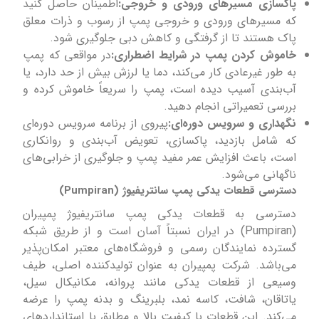
پاکسازی مسیرهای ورودی و خروجی:
اطمینان حاصل کنید
که مسیرهای ورودی و خروجی پمپ از رسوب و ذرات معلق
پاک هستند تا از گرفتگی و کاهش دبی جلوگیری شود.
خاموش کردن پمپ در شرایط اضطراری:
در مواقعی که پمپ
به طور غیرعادی کار می‌کند، دما یا لرزش بیش از حد دارد، یا
آب‌بندی آسیب دیده است، پمپ را سریعاً خاموش کرده و
بررسی تعمیراتی انجام دهید.
نگهداری و سرویس دوره‌ای:
پیروی از برنامه سرویس دوره‌ای
که شامل بازدید، پاکسازی، تعویض آب‌بندی و روانکاری
است، باعث افزایش عمر مفید پمپ و جلوگیری از خرابی‌های
ناگهانی می‌شود.
دسترسی قطعات یدکی پمپ سانتریفیوژ (Pumpiran)
دسترسی به قطعات یدکی پمپ سانتریفیوژ پمپیران
(Pumpiran) در ایران نسبتاً آسان است و از طریق شبکه
گسترده نمایندگان رسمی و فروشگاه‌های معتبر امکان‌پذیر
می‌باشد. شرکت پمپیران به عنوان تولیدکننده اصلی، طیف
وسیعی از قطعات یدکی مانند پروانه، مکانیکال سیل،
یاتاقان، شافت، کاسه نمد، بلبرینگ و بدنه پمپ را عرضه
می‌کند. این قطعات با کیفیت بالا و مطابق با استانداردهای