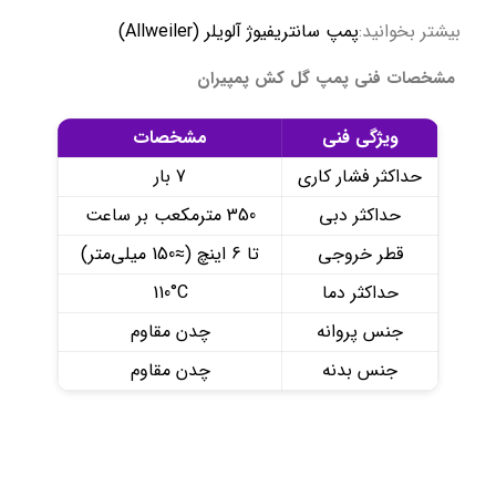
بیشتر بخوانید:
پمپ سانتریفیوژ آلویلر (Allweiler)
مشخصات فنی پمپ گل کش پمپیران
ویژگی فنی
مشخصات
حداکثر فشار کاری
7 بار
حداکثر دبی
350 مترمکعب بر ساعت
قطر خروجی
تا 6 اینچ (≈150 میلی‌متر)
حداکثر دما
110°C
جنس پروانه
چدن مقاوم
جنس بدنه
چدن مقاوم