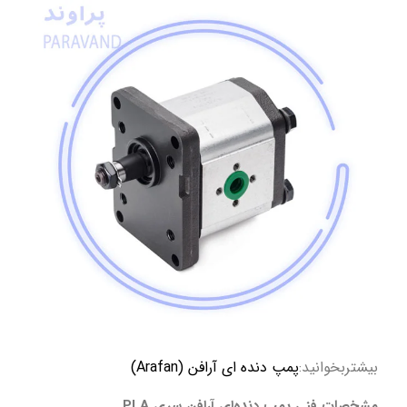
بیشتربخوانید:
پمپ دنده ای آرافن (Arafan)
مشخصات فنی پمپ دنده‌ای آرافن سری PLA