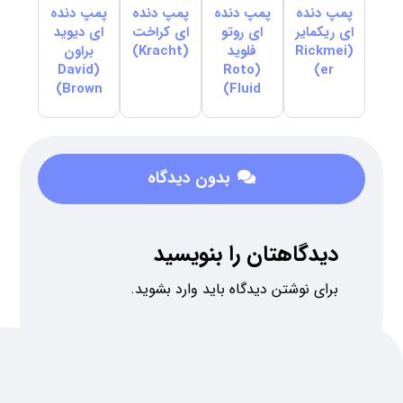
پمپ دنده
پمپ دنده
پمپ دنده
پمپ دنده
ای ریکمایر
ای روتو
ای کراخت
ای دیوید
(Rickmei
فلوید
(Kracht)
براون
(David
(Roto
er)
Brown)
Fluid)
بدون دیدگاه
دیدگاهتان را بنویسید
برای نوشتن دیدگاه باید
وارد بشوید
.