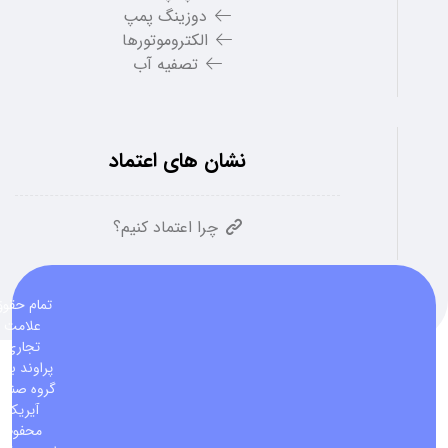
دوزینگ پمپ
الکتروموتورها
تصفیه آب
نشان های اعتماد
چرا اعتماد کنیم؟
تمام حقو
علامت
تجاری
پراوند برا
گروه صنعت
آیریک
محفوظ