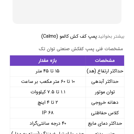
بیشتر بخوانید:
پمپ کف کش کالمو (Calmo)
مشخصات فنی پمپ کفکش صنعتی توان تک
مشخصات
بازه مقدار
حداکثر ارتفاع (هد)
۱۵ تا ۴۵ متر
حداکثر آبدهی
۱۰ تا ۶۰ متر مکعب بر ساعت
توان موتور
۱.۱ تا ۷.۵ کیلووات
دهانه خروجی
۲ تا ۴ اینچ
کلاس حفاظتی
IP 68
حداکثر دمای مایع
۴۰ درجه سانتی‌گراد
جنس بدنه
چدن یا استیل ضدزنگ (بسته به مدل)