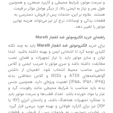
و سرعت موتور، شرایط محیطی و کاربرد صنعتی، و همچنین
طول عمر و نیاز به ایمنی بالا، از دیگر عوامل مؤثر بر قیمت
هستند. علاوه بر این، خدمات پس از فروش، دسترسی به
قطعات یدکی و نوسانات نرخ ارز نیز می‌تواند هزینه نهایی
موتور را تغییر دهد.
راهنمای خرید الکتروموتور ضد انفجار Marelli
برای خرید
الکتروموتور ضد انفجار Marelli
باید به چند نکته
کلیدی توجه کرد تا انتخابی ایمن و بهینه داشته باشید. ابتدا
توان و سایز موتور باید با نیاز تجهیزات و فضای نصب
مطابقت داشته باشد و سری موتور با ضریب ایمنی و کلاس
دمایی مناسب محیط انتخاب شود. اطمینان از داشتن
گواهینامه‌های ATEX و IECEx و کلاس حفاظتی بدنه
(IP55، IP56، IP65) اهمیت ویژه‌ای دارد، همچنین جنس
بدنه باید متناسب با شرایط محیطی مانند رطوبت، گرد و
غبار یا مواد خورنده باشد. تعداد قطب‌ها و سرعت موتور باید
با عملکرد تجهیزات هماهنگ باشد، و راندمان انرژی (IE2 یا
IE3) نیز برای کارکرد طولانی و بهینه مورد بررسی قرار گیرد.
در نهایت، دسترسی به خدمات پس از فروش و قطعات