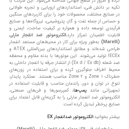
کرده و امروز در سطح جهانی شناخته می‌شود. این شرکت با
تکیه بر دانش فنی، استانداردهای اروپایی و تجربه طولانی
در صنایع مختلف، محصولات خود را برای کاربردهای سنگین
و حساس از جمله نفت و گاز، پتروشیمی، نیروگاه‌ها و صنایع
فرآیندی توسعه داده و همواره بر کیفیت ساخت، ایمنی و
قابلیت اطمینان تمرکز دارد
.الکتروموتور ضد انفجار مارلی
(Marelli)
به‌طور ویژه برای کار در محیط‌های مستعد انفجار
طراحی شده‌اند و مطابق استانداردهای بین‌المللی ATEX و
IECEx تولید می‌شوند. این موتورها با بدنه مقاوم و محفظه
ضد شعله (Ex d / Ex db) از انتشار جرقه یا انفجار داخلی به
محیط اطراف جلوگیری کرده و برای استفاده در زون‌های
خطرناک Zone 1 و Zone 2 مناسب هستند. عملکرد پایدار،
تنوع در توان و دور، راندمان مناسب و قابلیت استفاده در
تجهیزاتی مانند
پمپ‌ها
، کمپرسورها و فن‌های صنعتی،
الکتروموتور ضد انفجار مارلی را به گزینه‌ای قابل اعتماد برای
صنایع پرخطر تبدیل کرده است.
بیشتر بخوانید:
الکتروموتور ضدانفجار EX
مشخصات فنی الکتروموتور ضد انفجار مارلی (Marelli)