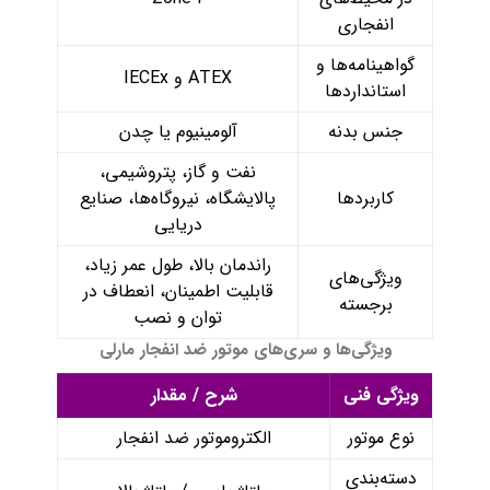
انفجاری
گواهینامه‌ها و
ATEX و IECEx
استانداردها
جنس بدنه
آلومینیوم یا چدن
نفت و گاز، پتروشیمی،
کاربردها
پالایشگاه، نیروگاه‌ها، صنایع
دریایی
راندمان بالا، طول عمر زیاد،
ویژگی‌های
قابلیت اطمینان، انعطاف در
برجسته
توان و نصب
ویژگی‌ها و سری‌های موتور ضد انفجار مارلی
ویژگی فنی
شرح / مقدار
نوع موتور
الکتروموتور ضد انفجار
دسته‌بندی