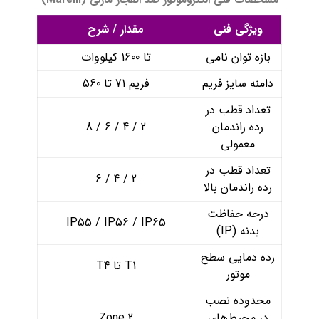
ویژگی فنی
مقدار / شرح
بازه توان نامی
تا 1600 کیلووات
دامنه سایز فریم
فریم 71 تا 560
تعداد قطب در
رده راندمان
2 / 4 / 6 / 8
معمولی
تعداد قطب در
2 / 4 / 6
رده راندمان بالا
درجه حفاظت
IP55 / IP56 / IP65
بدنه (IP)
رده دمایی سطح
T1 تا T4
موتور
محدوده نصب
در محیط‌های
Zone 2