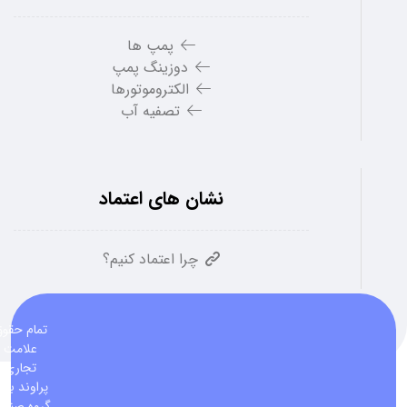
پمپ ها
دوزینگ پمپ
الکتروموتورها
تصفیه آب
نشان های اعتماد
چرا اعتماد کنیم؟
تمام حقو
علامت
تجاری
پراوند برا
گروه صنعت