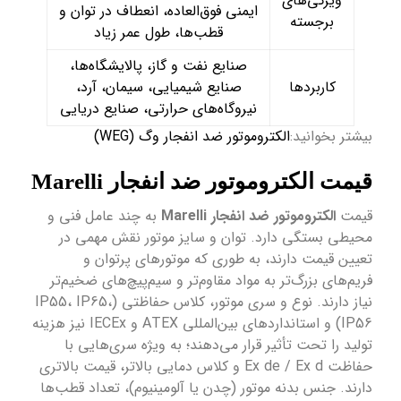
ویژگی‌های
ایمنی فوق‌العاده، انعطاف در توان و
برجسته
قطب‌ها، طول عمر زیاد
صنایع نفت و گاز، پالایشگاه‌ها،
کاربردها
صنایع شیمیایی، سیمان، آرد،
نیروگاه‌های حرارتی، صنایع دریایی
بیشتر بخوانید:
الکتروموتور ضد انفجار وگ (WEG)
قیمت الکتروموتور ضد انفجار Marelli
قیمت
الکتروموتور ضد انفجار Marelli
به چند عامل فنی و
محیطی بستگی دارد. توان و سایز موتور نقش مهمی در
تعیین قیمت دارند، به طوری که موتورهای پرتوان و
فریم‌های بزرگ‌تر به مواد مقاوم‌تر و سیم‌پیچ‌های ضخیم‌تر
نیاز دارند. نوع و سری موتور، کلاس حفاظتی (IP55، IP65،
IP56) و استانداردهای بین‌المللی ATEX و IECEx نیز هزینه
تولید را تحت تأثیر قرار می‌دهند؛ به ویژه سری‌هایی با
حفاظت Ex de / Ex d و کلاس دمایی بالاتر، قیمت بالاتری
دارند. جنس بدنه موتور (چدن یا آلومینیوم)، تعداد قطب‌ها