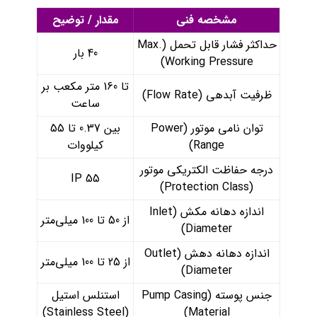
مشخصه فنی
مقدار / توضیح
حداکثر فشار قابل تحمل (Max.
40 بار
Working Pressure)
تا 160 متر مکعب بر
ظرفیت آبدهی (Flow Rate)
ساعت
توان نامی موتور (Power
بین 0.37 تا 55
Range)
کیلووات
درجه حفاظت الکتریکی موتور
IP 55
(Protection Class)
اندازه دهانه مکش (Inlet
از 50 تا 100 میلی‌متر
Diameter)
اندازه دهانه دهش (Outlet
از 25 تا 100 میلی‌متر
Diameter)
جنس پوسته (Pump Casing
استنلس استیل
(Stainless Steel)
Material)