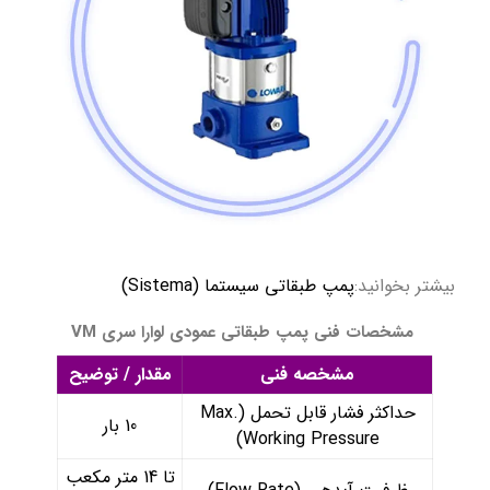
بیشتر بخوانید:
پمپ طبقاتی سیستما (Sistema)
مشخصات فنی پمپ طبقاتی عمودی لوارا سری VM
مشخصه فنی
مقدار / توضیح
حداکثر فشار قابل تحمل (Max.
10 بار
Working Pressure)
تا 14 متر مکعب