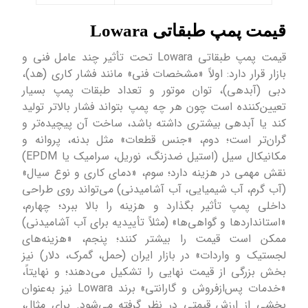
قیمت پمپ طبقاتی Lowara
قیمت پمپ طبقاتی ‌Lowara تحت تأثیر چند عامل فنی و
بازار قرار دارد: اولاً «مشخصات فنی» مانند فشار کاری (هد)،
دبی (آبدهی)، توان موتور و تعداد طبقات پمپ بسیار
تعیین‌کننده است چون هر چه پمپ بتواند فشار بالاتر تولید
کند یا آبدهی بیشتری داشته باشد، ساخت آن پیچیده‌تر و
گران‌تر است؛ دوم، «جنس قطعات» مثل بدنه، پروانه و
مکانیکال سیل (استیل ضدزنگ، نوریل، سرامیک یا EPDM)
نقش مهمی در هزینه دارد؛ سوم، «دمای کاری و نوع سیال»
(آب گرم، آب شیمیایی، آب آشامیدنی) می‌تواند روی طراحی
داخلی پمپ تأثیر بگذارد و هزینه را بالا ببرد؛ چهارم،
«استانداردها و گواهی‌ها» (مثلاً تأییدیه برای آب آشامیدنی)
ممکن است قیمت را بیشتر کنند؛ پنجم، «هزینه‌های
لجستیک و واردات» در بازار ایران (حمل، گمرک، دلار) نیز
بخش بزرگی از قیمت نهایی را تشکیل می‌دهند؛ و نهایتاً،
«خدمات پس‌از‌فروش و گارانتی» برند Lowara نیز به‌عنوان
بخشی از ارزش قیمتی در نظر گرفته می‌شود. برای مثال،