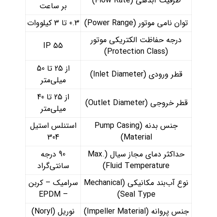
ظرفیت آبدهی (Flow Rate)
بر ساعت
توان نامی موتور (Power Range)
0.3 تا 3 کیلووات
درجه حفاظت الکتریکی موتور
IP 55
(Protection Class)
از 25 تا 50
قطر ورودی (Inlet Diameter)
میلی‌متر
از 25 تا 40
قطر خروجی (Outlet Diameter)
میلی‌متر
جنس بدنه (Pump Casing
استنلس استیل
304
Material)
حداکثر دمای مجاز سیال (Max.
90 درجه
Fluid Temperature)
سانتی‌گراد
نوع آب‌بند مکانیکی (Mechanical
سرامیک – کربن
– EPDM
Seal Type)
جنس پروانه (Impeller Material)
نوریل (Noryl)