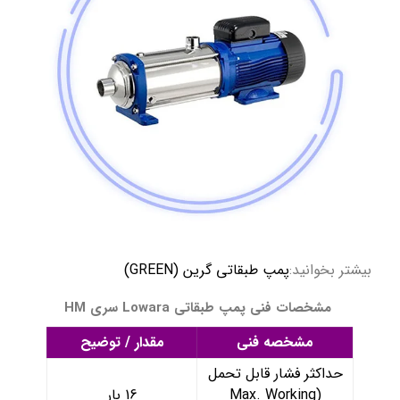
بیشتر بخوانید:
پمپ طبقاتی گرین (GREEN)
مشخصات فنی پمپ‌ طبقاتی Lowara سری HM
مشخصه فنی
مقدار / توضیح
حداکثر فشار قابل تحمل
(Max. Working
16 بار