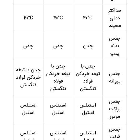
حداکثر
دمای
40°C
40°C
40°C
محیط
جنس
بدنه
چدن
چدن
چدن
پمپ
چدن با
چدن با
چدن با تیغه
جنس
تیغه خردکن
تیغه خردکن
خردکن فولاد
پروانه
فولاد
فولاد
تنگستن
تنگستن
تنگستن
جنس
استنلس
استنلس
استنلس
براکت
استیل
استیل
استیل
موتور
جنس
استنلس
استنلس
استنلس
شفت