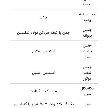
محیط
جنس بدنه
چدن
پمپ
جنس
چدن با تیغه خردکن فولاد تنگستن
پروانه
جنس
براکت
استنلس استیل
موتور
جنس
شفت
استنلس استیل
موتور
مکانیکال
سرامیک – گرافیت
سیل
موتور
تک فاز ۲۳۰ ولت – ۵۰ هرتز با کندانسور