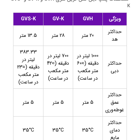
K
ویژگی
GVH
GV-K
GVS-K
حداکثر
20 متر
28 متر
13.5 متر
هد
383.33
1000 لیتر در
700 لیتر در
لیتر در
حداکثر
دقیقه (≈60
دقیقه (≈42
دقیقه (≈23
دبی
متر مکعب
متر مکعب
متر مکعب
در ساعت)
در ساعت)
در ساعت)
حداکثر
عمق
5 متر
5 متر
5 متر
غوطه‌وری
حداکثر
دمای
35°C
35°C
35°C
مایع