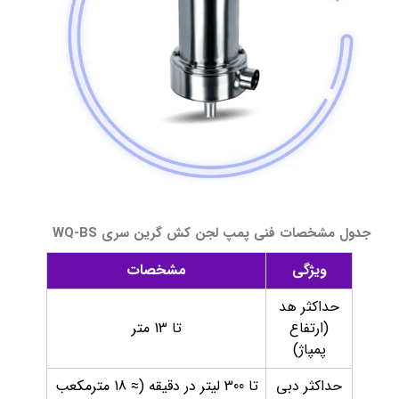
جدول مشخصات فنی پمپ لجن کش گرین سری WQ-BS
ویژگی
مشخصات
حداکثر هد
(ارتفاع
تا 13 متر
پمپاژ)
حداکثر دبی
تا 300 لیتر در دقیقه (≈ 18 مترمکعب