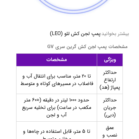
بیشتر بخوانید:
پمپ لجن کش لئو (LEO)
مشخصات پمپ لجن کش گرین سری GV
ویژگی
مشخصات
حداکثر
تا 20 متر، مناسب برای انتقال آب و
ارتفاع
فاضلاب در مسیرهای کوتاه و متوسط
پمپاژ (هد)
حداکثر
حدود 1000 لیتر در دقیقه (≈60 متر
جریان
مکعب در ساعت) برای تخلیه سریع
(دبی)
آب و لجن
عمق
تا 5 متر، قابل استفاده در چاه‌ها و
نصب و
مخازن متوسط