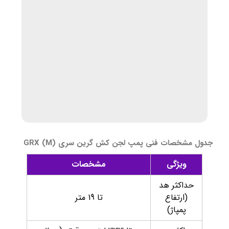
جدول مشخصات فنی پمپ لجن کش گرین سری GRX (M)
ویژگی
مشخصات
حداکثر هد
(ارتفاع
تا 19 متر
پمپاژ)