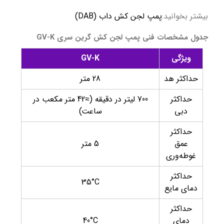
بیشتر بخوانید:
پمپ لجن کش داب (DAB)
جدول مشخصات فنی پمپ لجن کش گرین سری GV-K
ویژگی
GV-K
حداکثر هد
28 متر
حداکثر
700 لیتر در دقیقه (≈42 متر مکعب در
دبی
ساعت)
حداکثر
عمق
5 متر
غوطه‌وری
حداکثر
35°C
دمای مایع
حداکثر
دمای
40°C