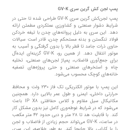
پمپ لجن کش گرین سری GV-K
پمپ لجن‌کش گرین سری GV-K طراحی شده تا حتی در
شرایط دشوار صنعتی و کشاورزی عملکردی مطمئن ارائه
دهد. این سری به دلیل پروانه‌های چدن با تیغه خردکن
فولاد تنگستن و بدنه مستحکم چدن، قادر است سیالات
حاوی ذرات جامد تا قطر بالا را بدون گرفتگی و آسیب به
موتور انتقال دهد. از همین رو، GV-K گزینه‌ای ایده‌آل
برای جمع‌آوری فاضلاب، پمپاژ لجن‌های صنعتی، تخلیه
چاه و استخرهای صنعتی و حتی پروژه‌های تصفیه
خانه‌های کوچک محسوب می‌شود.
این پمپ با موتور الکتریکی تک فاز ۲۳۰ ولت و محافظ
حرارتی داخلی، ایمنی و طول عمر بالایی دارد. همچنین
مکانیکال سیل مقاوم و کلاس حفاظتی IP X8 باعث
می‌شود که در شرایط غوطه‌وری کامل نیز بدون مشکل کار
کند. با قابلیت هد تا ۲۸ متر و دبی حدود ۴۲ متر مکعب
در ساعت، GV-K می‌تواند حجم زیادی از فاضلاب و لجن
را با کارایی بالا جابجا کند. به طور خلاصه، این سری