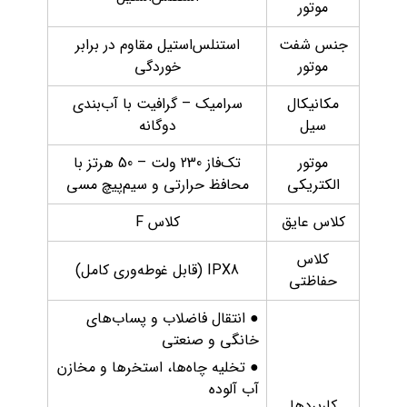
موتور
جنس شفت
استنلس‌استیل مقاوم در برابر
موتور
خوردگی
مکانیکال
سرامیک – گرافیت با آب‌بندی
سیل
دوگانه
موتور
تک‌فاز 230 ولت – 50 هرتز با
الکتریکی
محافظ حرارتی و سیم‌پیچ مسی
کلاس عایق
کلاس F
کلاس
IPX8 (قابل غوطه‌وری کامل)
حفاظتی
● انتقال فاضلاب و پساب‌های
خانگی و صنعتی
● تخلیه چاه‌ها، استخرها و مخازن
آب آلوده
کاربردها