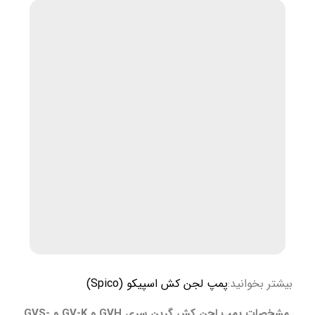
بیشتر بخوانید:
پمپ لجن کش اسپیکو (Spico)
مشخصات پمپ لجن کش گرین سری GVH و GV-K و GVS-