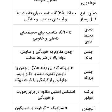
غوطه‌وری
دمای مایع
حداکثر 35°C، مناسب برای فاضلاب‌ها
قابل پمپاژ
و آب‌های صنعتی و خانگی
دمای
تا 40°C، مناسب برای محیط‌های
محیط
داخلی و خارجی
کاری
جنس
چدن مقاوم به خوردگی و سایش،
بدنه
دوام بالا در شرایط سخت
● پروانه گردابی (Vortex) از چدن یا
جنس
نایلون تقویت‌شده با تکنو پلیمر،
پروانه
جلوگیری از گرفتگی با ذرات بزرگ
براکت
استنلس استیل مقاوم در برابر رطوبت
موتور
و خوردگی
● سرامیک – گرافیت یا سیلیکون
آب‌بندی