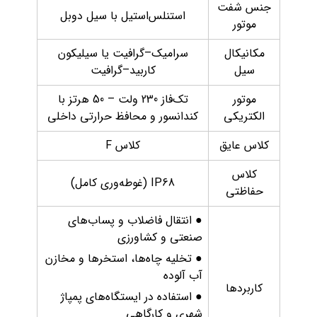
جنس شفت
استنلس‌استیل با سیل دوبل
موتور
مکانیکال
سرامیک–گرافیت یا سیلیکون
سیل
کاربید–گرافیت
موتور
تک‌فاز 230 ولت – 50 هرتز با
الکتریکی
کندانسور و محافظ حرارتی داخلی
کلاس عایق
کلاس F
کلاس
IP68 (غوطه‌وری کامل)
حفاظتی
● انتقال فاضلاب و پساب‌های
صنعتی و کشاورزی
● تخلیه چاه‌ها، استخرها و مخازن
آب آلوده
کاربردها
● استفاده در ایستگاه‌های پمپاژ
شهری و کارگاهی