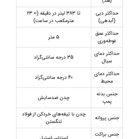
(هد)
حداکثر دبی
تا 383 لیتر در دقیقه (≈ 23
(آبدهی)
مترمکعب در ساعت)
حداکثر عمق
5 متر
غوطه‌وری
حداکثر دمای
35 درجه سانتی‌گراد
سیال
حداکثر دمای
40 درجه سانتی‌گراد
محیط
جنس بدنه
چدن ضدسایش
پمپ
چدن با تیغه‌های خردکن از فولاد
جنس پروانه
تنگستن
جنس براکت
استنلس‌استیل