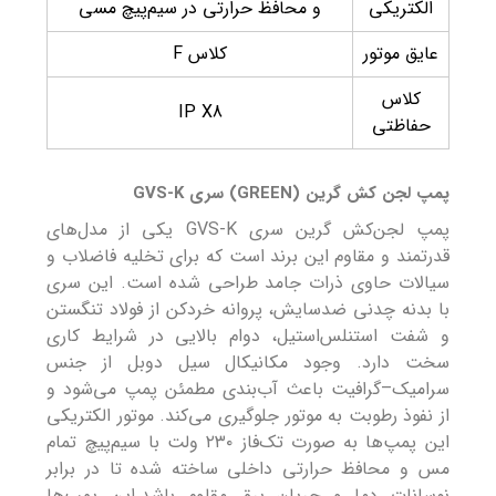
الکتریکی
و محافظ حرارتی در سیم‌پیچ مسی
عایق موتور
کلاس F
کلاس
IP X8
حفاظتی
پمپ لجن کش گرین (GREEN) سری GVS-K
پمپ لجن‌کش گرین سری GVS-K یکی از مدل‌های
قدرتمند و مقاوم این برند است که برای تخلیه فاضلاب و
سیالات حاوی ذرات جامد طراحی شده است. این سری
با بدنه چدنی ضدسایش، پروانه خردکن از فولاد تنگستن
و شفت استنلس‌استیل، دوام بالایی در شرایط کاری
سخت دارد. وجود مکانیکال سیل دوبل از جنس
سرامیک–گرافیت باعث آب‌بندی مطمئن پمپ می‌شود و
از نفوذ رطوبت به موتور جلوگیری می‌کند. موتور الکتریکی
این پمپ‌ها به صورت تک‌فاز ۲۳۰ ولت با سیم‌پیچ تمام
مس و محافظ حرارتی داخلی ساخته شده تا در برابر
نوسانات دما و جریان برق مقاوم باشد.این پمپ‌ها