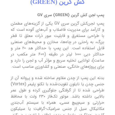
کش گرین (GREEN)
پمپ لجن کش گرین (GREEN) سری GV
پمپ لجن‌کش گرین سری GV یکی از گزینه‌های مطمئن
و کارآمد برای مدیریت فاضلاب و آب‌های آلوده است که
با طراحی مستغرق و قابلیت عبور ذرات معلق تا قطر
بزرگ، به راحتی در چاه‌ها، مخازن و محیط‌های صنعتی
قابل استفاده است. این پمپ با حداکثر هد 20 متر و
حداکثر دبی 1000 لیتر در دقیقه (≈60 متر مکعب در
ساعت)، توانایی تخلیه سریع و مؤثر آب و لجن را دارد و
برای پروژه‌های خانگی، صنعتی و کشاورزی مناسب است.
بدنه این پمپ از چدن مقاوم ساخته شده و پروانه آن از
جنس چدن یا نایلون تقویت‌شده با تکنو پلیمر (Vortex)
طراحی شده تا از گرفتگی جلوگیری کرده و طول عمر
بالایی داشته باشد. موتور تک‌فاز ۲۳۰ ولت با محافظ
حرارتی و سیم‌پیچ مسی، همراه با سیستم آب‌بندی
مکانیکال سیل از جنس سرامیک-گرافیت یا سیلیکون
کاربید، عملکردی پایدار و بدون توقف را تضمین می‌کند.