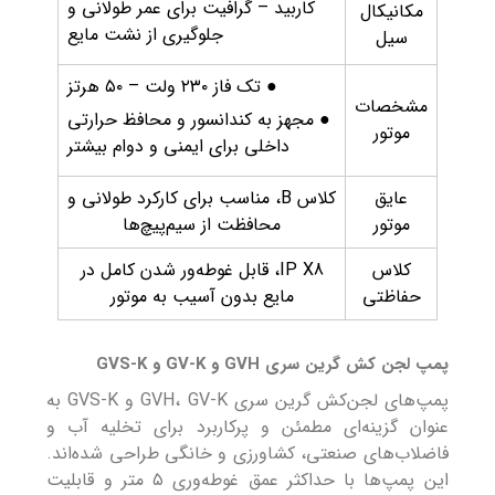
کاربید – گرافیت برای عمر طولانی و
مکانیکال
جلوگیری از نشت مایع
سیل
● تک فاز ۲۳۰ ولت – ۵۰ هرتز
مشخصات
● مجهز به کندانسور و محافظ حرارتی
موتور
داخلی برای ایمنی و دوام بیشتر
عایق
کلاس B، مناسب برای کارکرد طولانی و
موتور
محافظت از سیم‌پیچ‌ها
کلاس
IP X8، قابل غوطه‌ور شدن کامل در
حفاظتی
مایع بدون آسیب به موتور
پمپ لجن کش گرین سری GVH و GV-K و GVS-K
پمپ‌های لجن‌کش گرین سری GVH، GV-K و GVS-K به
عنوان گزینه‌ای مطمئن و پرکاربرد برای تخلیه آب و
فاضلاب‌های صنعتی، کشاورزی و خانگی طراحی شده‌اند.
این پمپ‌ها با حداکثر عمق غوطه‌وری ۵ متر و قابلیت