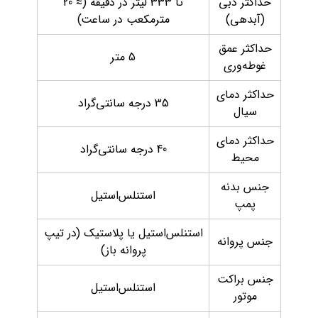
حداکثر دبی
تا 333 لیتر در دقیقه (≈ 20
(آبدهی)
مترمکعب در ساعت)
حداکثر عمق
5 متر
غوطه‌وری
حداکثر دمای
35 درجه سانتی‌گراد
سیال
حداکثر دمای
40 درجه سانتی‌گراد
محیط
جنس بدنه
استنلس‌استیل
پمپ
استنلس‌استیل یا پلاستیک (در تیپ
جنس پروانه
پروانه باز)
جنس براکت
استنلس‌استیل
موتور