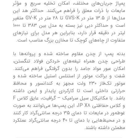
پمپاژ جریان‌های مختلف، امکان تخلیه سریع و مؤثر
مایعات با ذرات معلق را فراهم می‌کنند. حداکثر هد این
مدل‌ها از 13.5 متر در GVS-K تا 28 متر در GV-K متغیر
است و حداکثر دبی نیز بسته به مدل بین 383 تا 1000
لیتر در دقیقه قرار دارد، بنابراین هر مدل برای نیازهای
متفاوت از چاه‌های کوچک تا مخازن بزرگ مناسب است.
بدنه پمپ از چدن مقاوم ساخته شده و پروانه‌ها با
طراحی چدن همراه تیغه‌های خردکن فولاد تنگستن،
امکان عبور مواد جامد را بدون گرفتگی فراهم می‌کنند.
شفت و براکت موتور از استنلس استیل ساخته شده و
موتور تک‌فاز ۲۳۰ ولت مجهز به کندانسور و محافظ
حرارتی داخلی است تا کارکردی پایدار و ایمن داشته
باشد. با مکانیکال سیل سرامیک – گرافیت، عایق کلاس F
و کلاس حفاظتی IP X8، این پمپ‌ها می‌توانند به صورت
غوطه‌ور در مایعات تا دمای 35 درجه سانتی‌گراد کار کنند
و در محیط‌هایی با دمای تا 40 درجه سانتی‌گراد عملکرد
مطمئن داشته باشند.