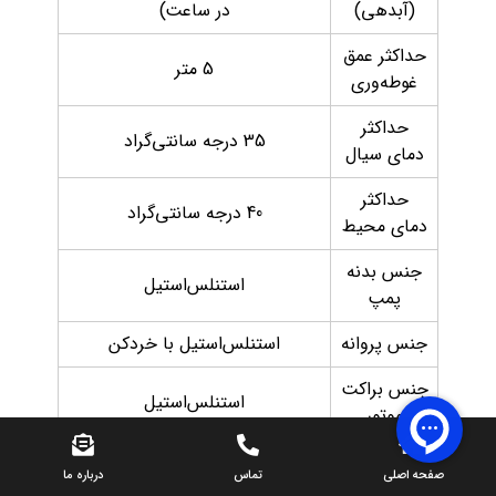
(آبدهی)
در ساعت)
حداکثر عمق
5 متر
غوطه‌وری
حداکثر
35 درجه سانتی‌گراد
دمای سیال
حداکثر
40 درجه سانتی‌گراد
دمای محیط
جنس بدنه
استنلس‌استیل
پمپ
جنس پروانه
استنلس‌استیل با خردکن
جنس براکت
استنلس‌استیل
موتور
جنس شفت
استنلس‌استیل با سیل دوبل
صفحه اصلی
تماس
درباره ما
موتور