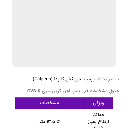
بیشتر بخوانید:
پمپ لجن کش کالپدا (Calpeda)
جدول مشخصات فنی پمپ لجن گرین سری GVS-K
ویژگی
مشخصات
حداکثر
ارتفاع پمپاژ
تا 13.5 متر