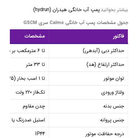
بیشتر بخوانید:
پمپ آب خانگی هیدران (hydrun)
جدول مشخصات پمپ آب خانگی Calmo سری GSCM
فاکتور
مشخصات
حداکثر دبی (آبدهی)
تا 6 مترمکعب بر ساعت
حداکثر ارتفاع (هد)
تا 33 متر
توان موتور
تا 1 اسب بخار (0.75 کیلووات)
ولتاژ ورودی
تک‌فاز 220 ولت
جنس بدنه
چدن مقاوم
جنس پروانه
استیل ضدزنگ یا برنز
درجه حفاظت موتور
IP44