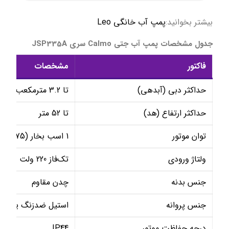
بیشتر بخوانید:
پمپ آب خانگی Leo
جدول مشخصات پمپ آب جتی Calmo سری JSP335A
فاکتور
مشخصات
حداکثر دبی (آبدهی)
تا 3.2 مترمکعب بر ساعت
حداکثر ارتفاع (هد)
تا 52 متر
توان موتور
1 اسب بخار (0.75 کیلووات)
ولتاژ ورودی
تک‌فاز 220 ولت
جنس بدنه
چدن مقاوم
جنس پروانه
استیل ضدزنگ یا برنز
درجه حفاظت موتور
IP44