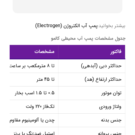
بیشتر بخوانید:
پمپ آب الکتروژن (Electrogen)
جدول مشخصات پمپ آب محیطی کالمو
فاکتور
مشخصات
حداکثر دبی (آبدهی)
تا 8 مترمکعب بر ساعت (بسته به مدل)
حداکثر ارتفاع (هد)
تا 45 متر
توان موتور
0.5 تا 1.5 اسب بخار
ولتاژ ورودی
تک‌فاز 220 ولت
جنس بدنه
چدن یا آلومینیوم مقاوم
جنس پروانه
استیل ضدزنگ یا برنز