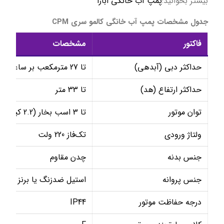
بیشتر بخوانید:
پمپ آب خانگی ابارا
جدول مشخصات پمپ آب خانگی کالمو سری CPM
فاکتور
مشخصات
حداکثر دبی (آبدهی)
تا 27 مترمکعب بر ساعت
حداکثر ارتفاع (هد)
تا 33 متر
توان موتور
تا 3 اسب بخار (2.2 کیلووات)
ولتاژ ورودی
تک‌فاز 220 ولت
جنس بدنه
چدن مقاوم
جنس پروانه
استیل ضدزنگ یا برنز (بسته
درجه حفاظت موتور
IP44