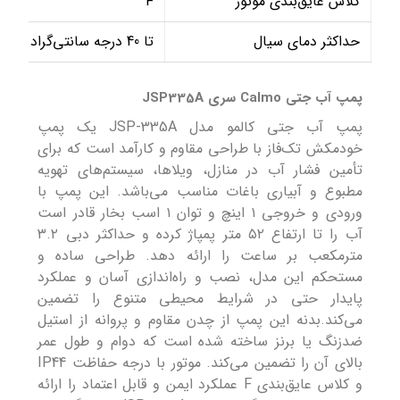
کلاس عایق‌بندی موتور
F
حداکثر دمای سیال
تا 40 درجه سانتی‌گراد
پمپ آب جتی Calmo سری JSP335A
پمپ آب جتی کالمو مدل JSP-335A یک پمپ
خودمکش تک‌فاز با طراحی مقاوم و کارآمد است که برای
تأمین فشار آب در منازل، ویلاها، سیستم‌های تهویه
مطبوع و آبیاری باغات مناسب می‌باشد. این پمپ با
ورودی و خروجی ۱ اینچ و توان ۱ اسب بخار قادر است
آب را تا ارتفاع ۵۲ متر پمپاژ کرده و حداکثر دبی ۳.۲
مترمکعب بر ساعت را ارائه دهد. طراحی ساده و
مستحکم این مدل، نصب و راه‌اندازی آسان و عملکرد
پایدار حتی در شرایط محیطی متنوع را تضمین
می‌کند.بدنه این پمپ از چدن مقاوم و پروانه از استیل
ضدزنگ یا برنز ساخته شده است که دوام و طول عمر
بالای آن را تضمین می‌کند. موتور با درجه حفاظت IP44
و کلاس عایق‌بندی F عملکرد ایمن و قابل اعتماد را ارائه